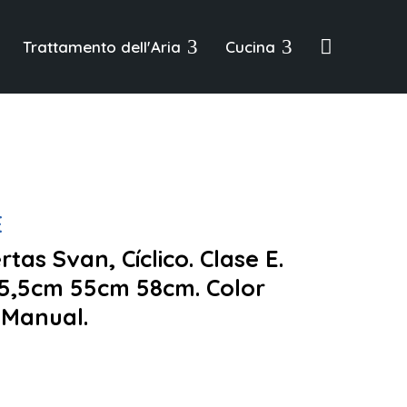
3
3

Trattamento dell'Aria
Cucina
E
rtas Svan, Cíclico. Clase E.
65,5cm 55cm 58cm. Color
 Manual.