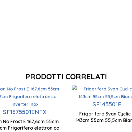
PRODOTTI CORRELATI
Ventilazione a
Tecnologia ciclic
Motore inverter
flusso d'aria
SF145501E
multiplo
SF1675501ENFX
Frigorifero Svan Cyclic
Controllo manual
Ventilazione a
lluminazione a LED
143cm 55cm 55,5cm Bia
n No Frost E 167,6cm 55cm
Tecnologia No
flusso d'aria
cm Frigorifero elettronico
Frost
multiplo