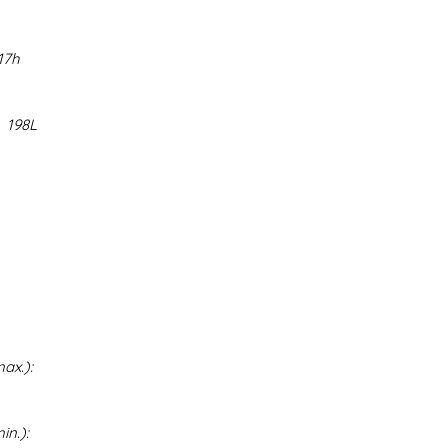
17h
:
198L
ax.):
in.):