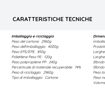
CARATTERISTICHE TECNICHE
Imballaggio e riciclaggio
Dimens
Peso del cartone:
2960g
Imballa
Peso dell'imballaggio:
4000g
Prodott
Peso EPS/EPE:
850g
Larghez
Polietilene Peso PE:
120g
Larghe
Peso polipropilene PP:
240g
Sfondo 
Percentuale di materiale recuperabile:
74%
Sfondo 
Peso di riciclaggio:
2960g
Peso l
Tipo di imballaggio:
Cartone
Peso n
Volum