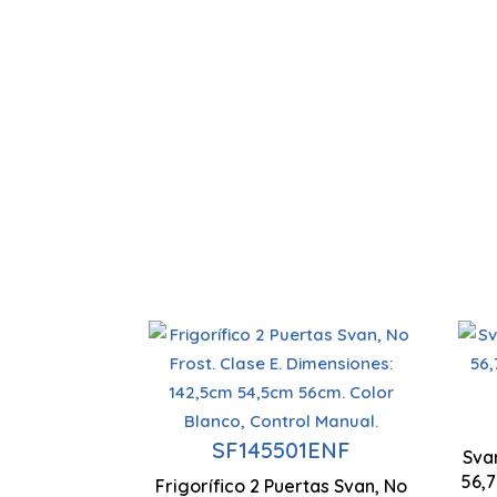
Capacità 198 litri
Tecnologia No
I
SF145501ENF
Sva
Frost
56,7
Frigorífico 2 Puertas Svan, No