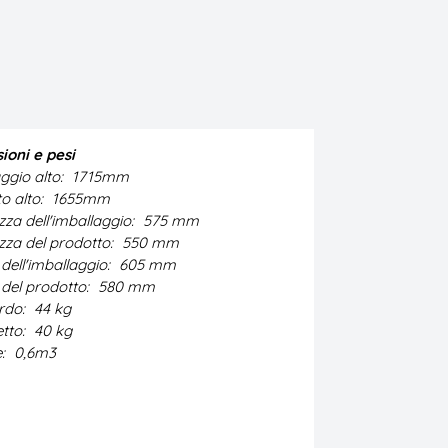
ioni e pesi
ggio alto:
1715mm
o alto:
1655mm
za dell'imballaggio:
575 mm
zza del prodotto:
550 mm
dell'imballaggio:
605 mm
del prodotto:
580 mm
ordo:
44 kg
etto:
40 kg
e:
0,6m3