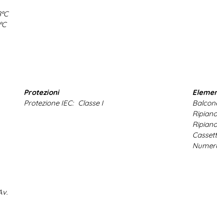
8ºC
ºC
Protezioni
Elemen
Protezione IEC:
Classe I
Balcone
Ripiano
Ripiano
Cassett
Numero 
Av.