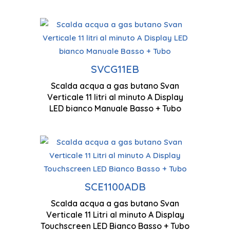
Gas butano
Contro
LED
Installazione verticale
SVCG11EB
Scalda acqua a gas butano Svan
660 x
Verticale 11 litri al minuto A Display
Capacità 11 litri/min
LED bianco Manuale Basso + Tubo
663 x 372 x 223 mm
Capacità 11 litri/min
I
SCE1100ADB
Scalda acqua a gas butano Svan
Display tattile a LED di
6
Verticale 11 Litri al minuto A Display
controllo
Touchscreen LED Bianco Basso + Tubo