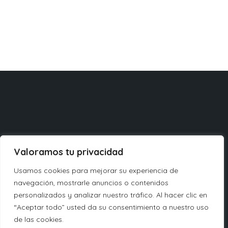
Valoramos tu privacidad
AZIENDA
Usamos cookies para mejorar su experiencia de
navegación, mostrarle anuncios o contenidos
ASSISTENZA TECNICA
personalizados y analizar nuestro tráfico. Al hacer clic en
“Aceptar todo” usted da su consentimiento a nuestro uso
Servizio tecnico
Français
de las cookies.