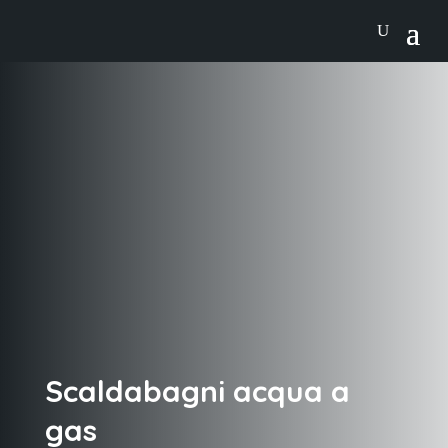
Scaldabagni acqua a
gas