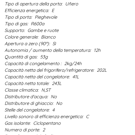
Tipo di apertura della porta:
Uñero
Efficienza energetica:
E
Tipo di porta:
Pieghevole
Tipo di gas:
R600a
Supporto:
Gambe e ruote
Colore generale:
Bianco
Apertura a zero (90º):
Sì
Autonomia / aumento della temperatura:
12h
Quantità di gas:
53g
Capacità di congelamento :
2kg/24h
Capacità netta del frigorifero/refrigeratore:
202L
Capacità netta del congelatore:
41L
Capacità netta totale:
243L
Classe climatica:
N,ST
Distributore d'acqua:
No
Distributore di ghiaccio:
No
Stelle del congelatore:
4
Livello sonoro di efficienza energetica:
C
Gas isolante:
Ciclopentano
Numero di porte:
2