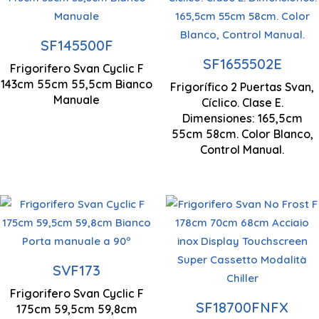
Tecnologia
Tecnologia
Illuminazione a
ciclica
ciclica
LED
SF145500F
SF1655502E
Frigorifero Svan Cyclic F
Controllo
Controllo
Porta/e a
143cm 55cm 55,5cm Bianco
Frigorífico 2 Puertas Svan,
manuale
manuale
ingombro zero
Manuale
Cíclico. Clase E.
Dimensiones: 165,5cm
Illuminazione a
55cm 58cm. Color Blanco,
LED
Control Manual.
Tecnologia No
Frost
SVF173
1750 x 595 x 598
Frigorifero Svan Cyclic F
Ventilazione a
SF18700FNFX
mm
175cm 59,5cm 59,8cm
flusso d'aria