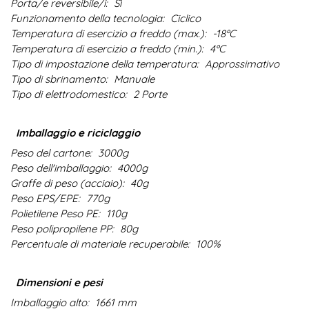
Porta/e reversibile/i:
Sì
Funzionamento della tecnologia:
Ciclico
Temperatura di esercizio a freddo (max.):
-18ºC
Temperatura di esercizio a freddo (min.):
4ºC
Tipo di impostazione della temperatura:
Approssimativo
Tipo di sbrinamento:
Manuale
Tipo di elettrodomestico:
2 Porte
Imballaggio e riciclaggio
Peso del cartone:
3000g
Peso dell'imballaggio:
4000g
Graffe di peso (acciaio):
40g
Peso EPS/EPE:
770g
Polietilene Peso PE:
110g
Peso polipropilene PP:
80g
Percentuale di materiale recuperabile:
100%
Dimensioni e pesi
Imballaggio alto:
1661 mm