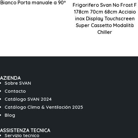
Bianco Porta manuale a 90º
Frigorifero Svan No Frost F
multiplo
178cm 70cm 68cm Acciaio
inox Display Touchscreen
Display tattile a
Super Cassetto Modalità
LED di controllo
Chiller
AZIENDA
Sobre SVAN
Contacto
Catálogo SVAN 2024
Catálogo Clima & Ventilación 2025
Blog
ASSISTENZA TECNICA
Servizio tecnico