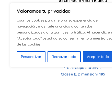
85cm 48cm 45cm Bianco
manuale
Manuale
Valoramos tu privacidad
Usamos cookies para mejorar su experiencia de
navegación, mostrarle anuncios o contenidos
personalizados y analizar nuestro tráfico. Al hacer clic en
“Aceptar todo” usted da su consentimiento a nuestro us
de las cookies.
Personalizar
Rechazar todo
Aceptar todo
Tecnologia
No Frost
Ventilazione
a flusso
SR185602ENFD
d'aria
multiplo
Frigorifero Svan, No