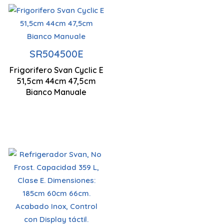
Porta/e a
Illuminazione
Tecnologia
ingombro
a LED
ciclica
zero
SR504500E
1430 x 545 x
Frigorifero Svan Cyclic E
Basso livello
515 x 440 x
Basso livello
555 mm
51,5cm 44cm 47,5cm
di rumore
475 mm
di rumore
Bianco Manuale
Tecnologia
No Frost
Display
tattile a LED