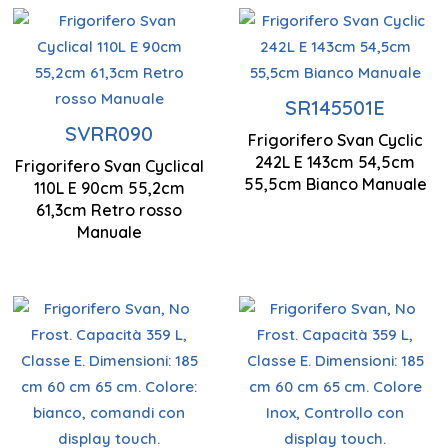
Illuminazione
Tecnologia
a LED
ciclica
SR145501E
SVRR090
840 x 500 x
Frigorifero Svan Cyclic
Basso livello
Controllo
560 mm
242L E 143cm 54,5cm
Frigorifero Svan Cyclical
di rumore
manuale
900 x 552 x
55,5cm Bianco Manuale
110L E 90cm 55,2cm
613 mm
61,3cm Retro rosso
Manuale
Tecnologia
Tecnologia
Basso livello
No Frost
No Frost
di rumore
Display
Display
850 x 480 x
tattile a LED
tattile a LED
450 mm