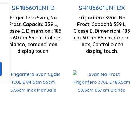
di controllo
di controllo
SR185601ENFD
SR185601ENFDX
Frigorifero Svan, No
Frigorifero Svan, No
Cassetto 0ºC
Cassetto 0ºC
Frost. Capacità 359 L,
Frost. Capacità 359 L,
Classe E. Dimensioni: 185
Classe E. Dimensioni: 185
1850 x 600 x
cm 60 cm 65 cm. Colore:
cm 60 cm 65 cm. Colore
Illuminazione
Illuminazione
650 mm
bianco, comandi con
Inox, Controllo con
a LED
a LED
o
display touch.
display touch.
Tecnologia
Tecnologia
No Frost
ciclica
Basso livello
Ventilazione
Controllo
SR855500ECX
di rumore
a flusso
manuale
SR185600ENF
d'aria
Frigorifero Svan Cyclic
Display
845 x 560 x
120L E 84,5cm 56cm
multiplo
Illuminazione
Svan No Frost
tattile a LED
576 mm
57,6cm Inox Manuale
Frigorifero 370L E
a LED