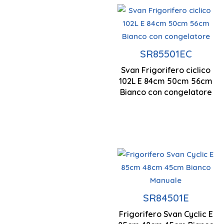
Tecnologia
ciclica
SR85501EC
Svan Frigorifero ciclico
Controllo
102L E 84cm 50cm 56cm
manuale
Bianco con congelatore
Tecnologia
ciclica
SR84501E
Frigorifero Svan Cyclic E
Controllo