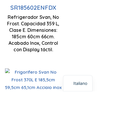
di controllo
SR185602ENFDX
Modalità
Refrigerador Svan, No
Frost. Capacidad 359 L,
Super Freeze
Clase E. Dimensiones:
1850 x 600 x
1850 x 600 x
185cm 60cm 66cm.
Illuminazione
650 mm
660 mm
Acabado Inox, Control
a LED
con Display táctil.
Français
Español
Tecnologia
Italiano
No Frost
Ventilazione
a flusso
Display
Display
SR185600ENFX
d'aria
tattile a LED
tattile a LED
multiplo
Frigorifero Svan No
di controllo
di controllo
Frost 370L E 185,5cm