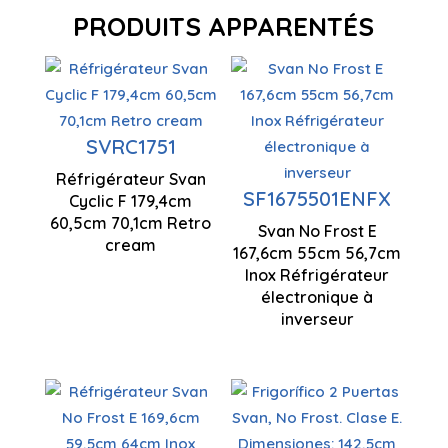
PRODUITS APPARENTÉS
Ventilation
à flux d'air
SVRC1751
multiples
Réfrigérateur Svan
1794 x 605
SF1675501ENFX
Cyclic F 179,4cm
Technologie
x 701 mm
60,5cm 70,1cm Retro
Svan No Frost E
antigel
cream
167,6cm 55cm 56,7cm
Inox Réfrigérateur
Moteur à
électronique à
inverseur
inverseur
Technologie