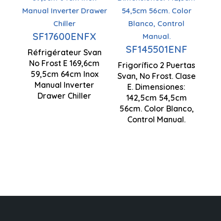
Capacité
antigel
de 198
Ventilation
litres
SF17600ENFX
Contrôle
à flux d'air
SF145501ENF
manuel
Technologie
Réfrigérateur Svan
multiples
No Frost E 169,6cm
antigel
Frigorífico 2 Puertas
1696 x 595
59,5cm 64cm Inox
Moteur à
Svan, No Frost. Clase
x 640 mm
Manual Inverter
Mode
E. Dimensiones:
inverseur
Drawer Chiller
142,5cm 54,5cm
Super
56cm. Color Blanco,
Freeze
Control Manual.