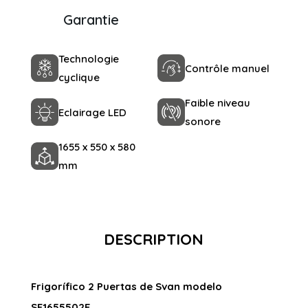
Garantie
Technologie
Contrôle manuel
cyclique
Faible niveau
Eclairage LED
sonore
1655 x 550 x 580
mm
DESCRIPTION
Frigorífico 2 Puertas de Svan modelo
SF1655502E.