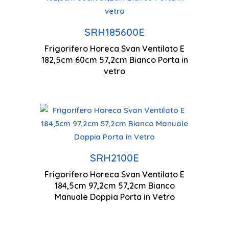
Tecnologia ciclica
I
SRH185600E
ventilata
Frigorifero Horeca Svan Ventilato E
1
182,5cm 60cm 57,2cm Bianco Porta in
Controllo manuale
vetro
Tecnologia ciclica
ventilata
Controllo manuale
SRH2100E
Frigorifero Horeca Svan Ventilato E
1
184,5cm 97,2cm 57,2cm Bianco
Illuminazione a LED
Manuale Doppia Porta in Vetro