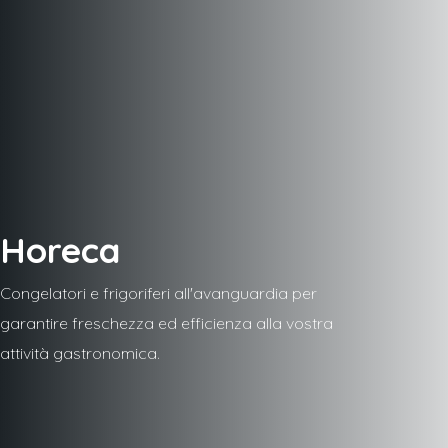
Horeca
Congelatori e frigoriferi all'avanguardia per
garantire freschezza ed efficienza alla vostra
attività gastronomica.