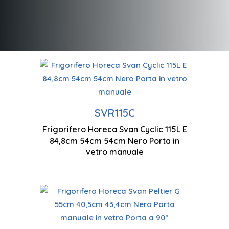
Tecnologia ciclica
Basso liv
Controllo manuale
SVR115C
Frigorifero Horeca Svan Cyclic 115L E
848 x 54
84,8cm 54cm 54cm Nero Porta in
Illuminazione a LED
vetro manuale
Tecnologia Peltier