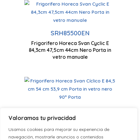
Tecnologia ciclica
Basso liv
Controllo manuale
SRH85500EN
Frigorifero Horeca Svan Cyclic E
843 x 47
84,3cm 47,5cm 44cm Nero Porta in
Illuminazione a LED
vetro manuale
Tecnologia ciclica
Porta/e 
Controllo manuale
SRH855500EN
Valoramos tu privacidad
Frigorifero Horeca Svan Cíclico E 84,5
845 x 54
cm 54 cm 53,9 cm Porta in vetro nero
Illuminazione a LED
Usamos cookies para mejorar su experiencia de
90º Porta
navegación, mostrarle anuncios o contenidos