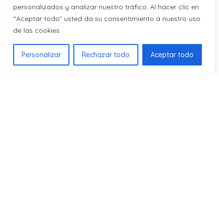
personalizados y analizar nuestro tráfico. Al hacer clic en
“Aceptar todo” usted da su consentimiento a nuestro uso
Français
de las cookies.
Tecnologia Peltier
Español
Personalizar
Rechazar todo
Aceptar todo
Italiano
Porta/e 
Controllo manuale
SRH5400PB
Frigorifero Horeca Svan Peltier E
476 x 38
47,6cm 38cm 37cm Bianco Porta
Illuminazione a LED
manuale in vetro Porta a 90º
Tecnologia Peltier
Controllo
Tecnologia Peltier
SRH5400P
Frigorifero Horeca Svan Peltier E
476 x 380