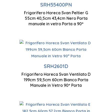
Porta/e 
Controllo manuale
SRH55400PN
Frigorifero Horeca Svan Peltier G
550 x 40
55cm 40,5cm 43,4cm Nero Porta
Illuminazione a LED
manuale in vetro Porta a 90º
C
Tecnologia ciclica
I
ventilata
SRH2601D
Frigorifero Horeca Svan Ventilato D
Ventilazione a flusso
1
199cm 59,5cm 60cm Bianco Porta
d'aria multiplo
Manuale in Vetro 90º Porta
Serratura(e) della porta