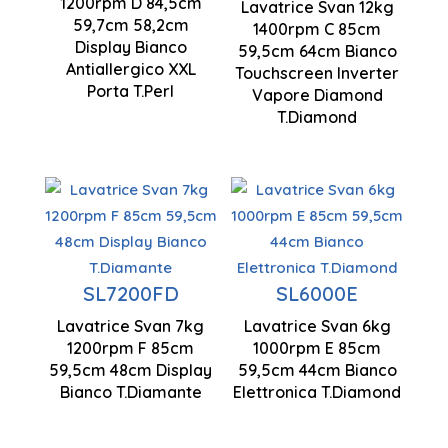
1200rpm D 84,5cm
Centrifugazione
Lavatrice Svan 12kg
59,7cm 58,2cm
1400rpm C 85cm
1400 rpm
845 x 597
Display Bianco
59,5cm 64cm Bianco
x 582 mm
Antiallergico XXL
Touchscreen Inverter
Motore
Porta T.Perl
Vapore Diamond
inverter
T.Diamond
Capacità di
carico 7 kg
Controllo
Capacità di
del display
Capacità di
carico 6 kg
SL7200FD
SL6000E
a LED
carico 7 kg
Pulizia
Lavatrice Svan 7kg
Lavatrice Svan 6kg
850 x 595
1200rpm F 85cm
1000rpm E 85cm
Centrifugazione
degli
x 480 mm
59,5cm 48cm Display
59,5cm 44cm Bianco
1200 rpm
interni
Bianco T.Diamante
Elettronica T.Diamond