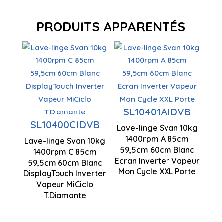
PRODUITS APPARENTÉS
Capacité
de charge
Capacité
10 kg
de charge
SL10401AIDVB
10 kg
Centrifugation
SL10400CIDVB
Lave-linge Svan 10kg
1400 rpm
Centrifugation
1400rpm A 85cm
Lave-linge Svan 10kg
1400 rpm
59,5cm 60cm Blanc
Moteur à
1400rpm C 85cm
Ecran Inverter Vapeur
59,5cm 60cm Blanc
inverseur
850 x 595 x
Mon Cycle XXL Porte
DisplayTouch Inverter
600 mm
Vapeur MiCiclo
T.Diamante