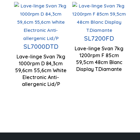
Capacité
Capacité
de charge
de charge
7 kg
7 kg
SL7200FD
SL7000DTD
Lavage
Capacité
Centrifugation
Lave-linge Svan 7kg
antiallergique
1200rpm F 85cm
de charge
Lave-linge Svan 7kg
1000 rpm
59,5cm 48cm Blanc
1000rpm D 84,3cm
7 kg
843 x 596 x
Display T.Diamante
59,6cm 55,6cm White
Contrôle
556 mm
Electronic Anti-
électronique
allergenic Lid/P