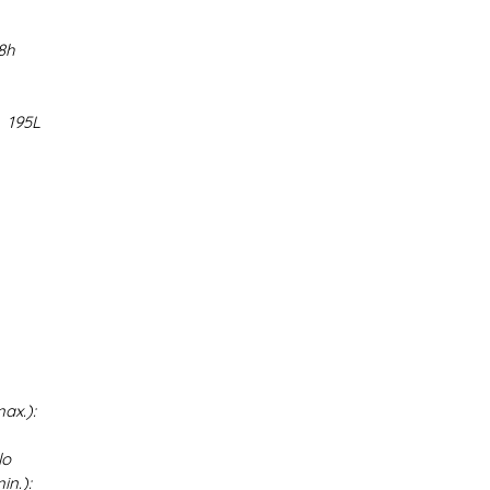
8h
:
195L
ax.):
lo
in.):