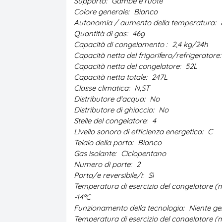
Supporto:
Gambe e ruote
Colore generale:
Bianco
Autonomia / aumento della temperatura:
Quantità di gas:
46g
Capacità di congelamento :
2,4 kg/24h
Capacità netta del frigorifero/refrigeratore
Capacità netta del congelatore:
52L
Capacità netta totale:
247L
Classe climatica:
N,ST
Distributore d'acqua:
No
Distributore di ghiaccio:
No
Stelle del congelatore:
4
Livello sonoro di efficienza energetica:
C
Telaio della porta:
Bianco
Gas isolante:
Ciclopentano
Numero di porte:
2
Porta/e reversibile/i:
Sì
Temperatura di esercizio del congelatore (m
-14ºC
Funzionamento della tecnologia:
Niente ge
Temperatura di esercizio del congelatore (m