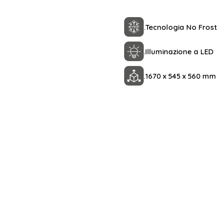
.
Tecnologia No Frost
.
Illuminazione a LED
.
1670 x 545 x 560 mm