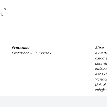
-22ºC
ºC
Protezioni
Altro
Protezione IEC:
Classe I
Avverte
riferim
descrit
Indiriz
Altos H
Valenci
Link di
info@s