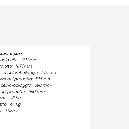
ioni e pesi
ggio alto:
1712mm
o alto:
1670mm
za dell'imballaggio:
575 mm
zza del prodotto:
545 mm
dell'imballaggio:
590 mm
del prodotto:
560 mm
ordo:
48 kg
etto:
44 kg
e:
0,58m3