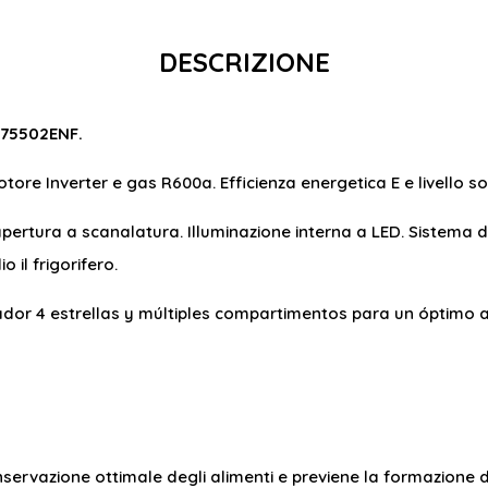
DESCRIZIONE
675502ENF.
otore Inverter e gas R600a. Efficienza energetica E e livello 
 apertura a scanalatura. Illuminazione interna a LED. Sistema
 il frigorifero.
ador 4 estrellas y múltiples compartimentos para un óptimo 
servazione ottimale degli alimenti e previene la formazione di 