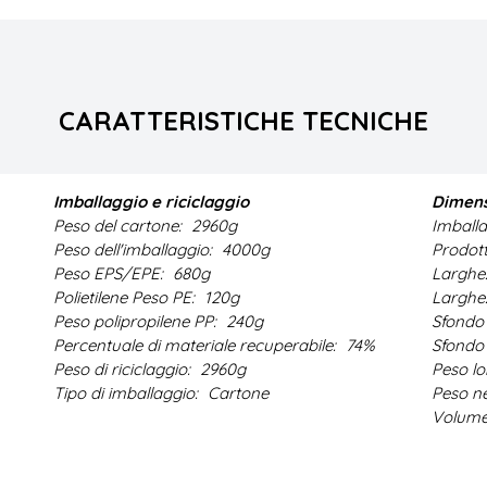
CARATTERISTICHE TECNICHE
Imballaggio e riciclaggio
Dimens
Peso del cartone:
2960g
Imballa
Peso dell'imballaggio:
4000g
Prodott
Peso EPS/EPE:
680g
Larghez
Polietilene Peso PE:
120g
Larghe
Peso polipropilene PP:
240g
Sfondo 
Percentuale di materiale recuperabile:
74%
Sfondo 
Peso di riciclaggio:
2960g
Peso l
Tipo di imballaggio:
Cartone
Peso n
Volum