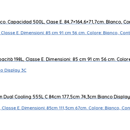
Numero di cestini 2
co. Capacidad 500L, Clase E. 84,7×164,6×71,7cm. Blanco, Con
Controllo del display a LED
Modalità Super
acità 198L, Classe E. Dimensioni: 85 cm 91 cm 56 cm. Colore:
Sistema di raffreddamento doppio
Controllo del display a LED
n Dual Cooling 555L C 84cm 177,5cm 74,3cm Bianco Display
Controllo del display a LED
Numero di cestini 2