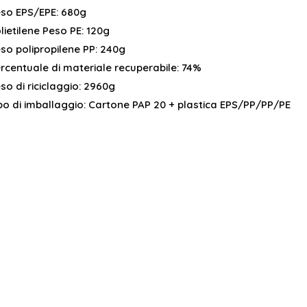
so EPS/EPE:
680g
lietilene Peso PE:
120g
so polipropilene PP:
240g
rcentuale di materiale recuperabile:
74%
so di riciclaggio:
2960g
po di imballaggio:
Cartone PAP 20 + plastica EPS/PP/PP/PE