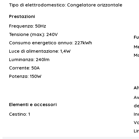
Tipo di elettrodomestico:
Congelatore orizzontale
Prestazioni
Frequenza:
50Hz
Tensione (max.):
240V
Fu
Consumo energetico annuo:
227kWh
Me
Luce di alimentazione:
1,4W
Mo
Luminanza:
240lm
Corrente:
50A
Potenza:
150W
Al
Av
Elementi e accessori
de
Cestino:
1
In
Va
Li