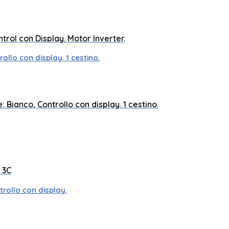
847 x 1646 x 717 mm
trol con Display. Motor Inverter.
850 x 910 x 560 mm
 Bianco, Controllo con display. 1 cestino.
840 x 1775 x 743 mm
 3C
850 x 1115 x 670 mm