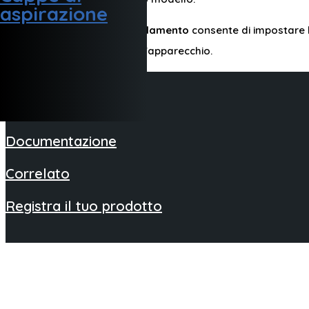
aspirazione
- Il sistema
Doppio raffreddamento
consente di impostare l
una maggiore versatilità all'apparecchio.
Cantina Vino
Caratteristiche
Documentazione
Correlato
Registra il tuo prodotto