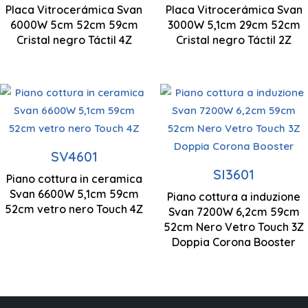
50 x 520 x 590
Placa Vitrocerámica Svan
Placa Vitrocerámica Svan
mm
6000W 5cm 52cm 59cm
Controllo tattile
3000W 5,1cm 29cm 52cm
Controllo tattile
Cristal negro Táctil 4Z
Cristal negro Táctil 2Z
Zone di cottura
Zone di cottura
3
Controllo tattile
4
SV4601
Potenza 7,20
SI3601
Piano cottura in ceramica
Potenza 6,60
Disconnessione
kW
Svan 6600W 5,1cm 59cm
Piano cottura a induzione
kW
automatica
52cm vetro nero Touch 4Z
Svan 7200W 6,2cm 59cm
52cm Nero Vetro Touch 3Z
Controllo tattile
Doppia Corona Booster