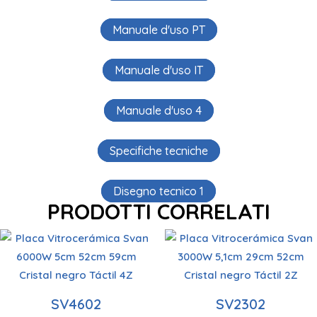
Manuale d'uso PT
Manuale d'uso IT
Manuale d'uso 4
Specifiche tecniche
Disegno tecnico 1
PRODOTTI CORRELATI
Zone di cottura
Zone di cottura
4
2
Disconnessione
automatica
Potencia 6 kW
Potenza 3 kW
SV4602
SV2302