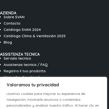
AZIENDA
Sobre SVAN
Contacto
Catálogo SVAN 2024
Catálogo Clima & Ventilación 2025
Blog
ASSISTENZA TECNICA
Servizio tecnico
Assistenza tecnica / FAQ
Registra il tuo prodotto
Manuali e download
Valoramos tu privacidad
SEGUITECI SULLE RETI
Usamos cookies para mejorar su experiencia de
Segui
navegación, mostrarle anuncios o contenidos
Segui
personalizados y analizar nuestro tráfico. Al hacer clic en