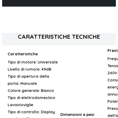
CARATTERISTICHE TECNICHE
Prest
Caratteristiche
Freq
Tipo di motore:
Universale
Tensi
Livello di rumore:
49dB
240V
Tipo di apertura della
Cons
porta:
Manuale
energ
Colore generale:
Bianco
annu
Tipo di elettrodomestico:
Pote
Lavastoviglie
Press
Tipo di controllo:
Display
Dimensioni e pesi
dell'