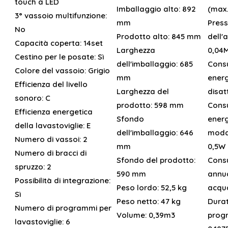
touch a LED
Imballaggio alto:
892
(max.
3° vassoio multifunzione:
mm
Press
No
Prodotto alto:
845 mm
dell'
Capacità coperta:
14set
Larghezza
0,04
Cestino per le posate:
Sì
dell'imballaggio:
685
Cons
Colore del vassoio:
Grigio
mm
energ
Efficienza del livello
Larghezza del
disat
sonoro:
C
prodotto:
598 mm
Cons
Efficienza energetica
Sfondo
energ
della lavastoviglie:
E
dell'imballaggio:
646
modal
Numero di vassoi:
2
mm
0,5W
Numero di bracci di
Sfondo del prodotto:
Cons
spruzzo:
2
590 mm
annua
Possibilità di integrazione:
Peso lordo:
52,5 kg
acqu
Sì
Peso netto:
47 kg
Durat
Numero di programmi per
Volume:
0,39m3
prog
lavastoviglie:
6