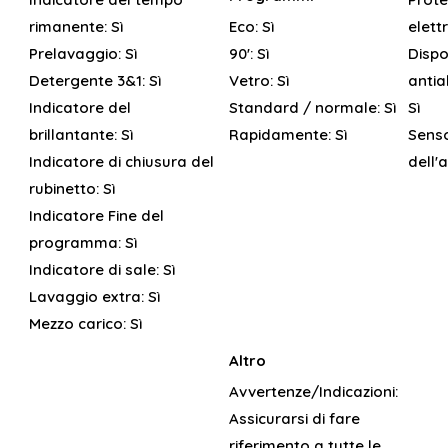
rimanente:
Sì
Eco:
Sì
elett
Prelavaggio:
Sì
90':
Sì
Dispo
Detergente 3&1:
Sì
Vetro:
Sì
antia
Indicatore del
Standard / normale:
Sì
Sì
brillantante:
Sì
Rapidamente:
Sì
Sens
Indicatore di chiusura del
dell'
rubinetto:
Sì
Indicatore Fine del
programma:
Sì
Indicatore di sale:
Sì
Lavaggio extra:
Sì
Mezzo carico:
Sì
Altro
Avvertenze/Indicazioni:
Assicurarsi di fare
riferimento a tutte le