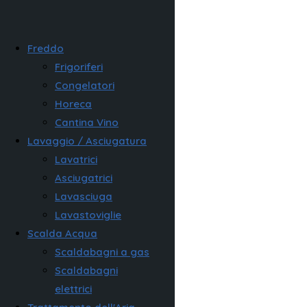
Freddo
Frigoriferi
Congelatori
Horeca
Cantina Vino
Lavaggio / Asciugatura
Lavatrici
Asciugatrici
Lavasciuga
Lavastoviglie
Scalda Acqua
Scaldabagni a gas
Scaldabagni
elettrici