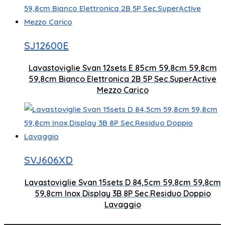
Capacità posate 12 set
SJ12600E
Asciugatu
N. vassoi 2
Lavastoviglie Svan 12sets E 85cm 59,8cm 59,8cm
850 x 59
59,8cm Bianco Elettronica 2B 5P Sec.SuperActive
Controllo elettronico
Mezzo Carico
Capacità posate 15 set
SVJ606XD
Essic
Numero di vassoi 3
Lavastoviglie Svan 15sets D 84,5cm 59,8cm 59,8cm
845 
59,8cm Inox Display 3B 8P Sec.Residuo Doppio
Controllo del display a LED
Lavaggio