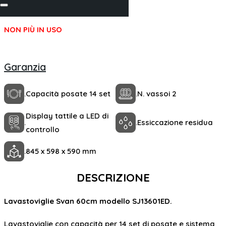
vassoi e 6 programmi.
NON PIÙ IN USO
Garanzia
.
Capacità posate 14 set
.
N. vassoi 2
Display tattile a LED di
.
.
Essiccazione residua
controllo
.
845 x 598 x 590 mm
DESCRIZIONE
Lavastoviglie Svan 60cm modello SJ13601ED.
Lavastoviglie con capacità per 14 set di posate e sistema