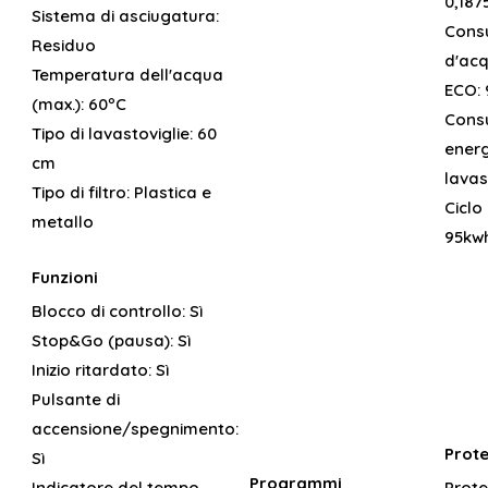
0,187
Sistema di asciugatura:
Cons
Residuo
d'acq
Temperatura dell'acqua
ECO:
(max.):
60ºC
Cons
Tipo di lavastoviglie:
60
energ
cm
lavas
Tipo di filtro:
Plastica e
Ciclo
metallo
95kwh
Funzioni
Blocco di controllo:
Sì
Stop&Go (pausa):
Sì
Inizio ritardato:
Sì
Pulsante di
accensione/spegnimento:
Prote
Sì
Programmi
Indicatore del tempo
Prote