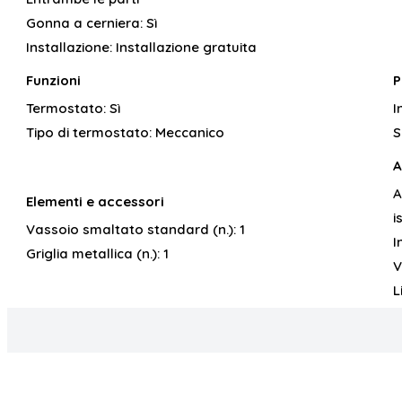
Gonna a cerniera:
Sì
Installazione:
Installazione gratuita
Funzioni
P
Termostato:
Sì
I
Tipo di termostato:
Meccanico
S
A
A
Elementi e accessori
i
Vassoio smaltato standard (n.):
1
I
Griglia metallica (n.):
1
V
L