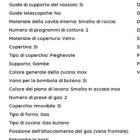
Guide di supporto del vassoio:
Sì
D
Guide telescopiche:
No
D
Materiale della cavità interna:
Smalto di roccia
D
Numero di programmi di cottura:
2
D
Materiale di copertura:
Vetro
S
Copertina:
Sì
S
Tipo di coperchio:
Pieghevole
P
Supporto:
Gambe
P
Colore generale della cucina:
Inox
V
Vano per la bombola di butano:
Sì
Colore del piano di lavoro:
Smalto in acciaio inox
Numero di prese di gas:
2
Coperchio rimovibile:
Sì
Tipo di forno:
Gas
Tipo di cucina:
Gas butano
Posizione dell'allacciamento del gas (vista frontale):
Entrambe le parti