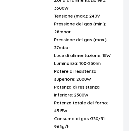
Zona di alimentazione 5:
3600W
Tensione (max.):
240V
Pressione del gas (min.):
28mbar
Pressione del gas (max.):
37mbar
Luce di alimentazione:
15W
Luminanza:
100-250lm
Potere di resistenza
superiore:
2000W
Potenza di resistenza
inferiore:
2500W
Potenza totale del forno:
4515W
Consumo di gas G30/31:
963g/h