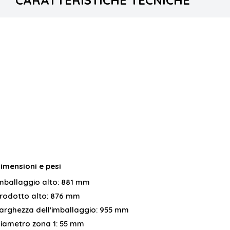
CARATTERISTICHE TECNICHE
imensioni e pesi
mballaggio alto:
881 mm
rodotto alto:
876 mm
arghezza dell'imballaggio:
955 mm
iametro zona 1:
55 mm