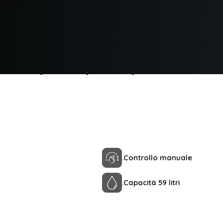
e
oni: 87,6cm 89,7cm 62,7cm. Inox Ma
.
Controllo manuale
.
Capacità 59 litri