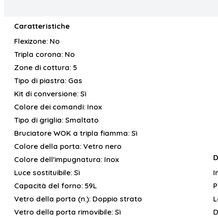
Caratteristiche
Flexizone:
No
Tripla corona:
No
Zone di cottura:
5
Tipo di piastra:
Gas
Kit di conversione:
Sì
Colore dei comandi:
Inox
Tipo di griglia:
Smaltato
Bruciatore WOK a tripla fiamma:
Sì
Colore della porta:
Vetro nero
D
Colore dell'impugnatura:
Inox
Luce sostituibile:
Sì
I
Capacità del forno:
59L
P
Vetro della porta (n.):
Doppio strato
L
Vetro della porta rimovibile:
Sì
D