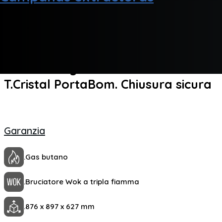
Cantina Vino
SKU:
SKGW5901PBX
Categoria:
Cucin
Fornello a gas Butano Svan Dimensi
T.Cristal PortaBom. Chiusura sicura
Garanzia
.
Gas butano
.
Bruciatore Wok a tripla fiamma
.
876 x 897 x 627 mm