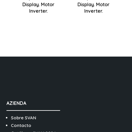
x 660 mm
Display. Motor
Display. Motor
inverter
inverter
Inverter.
Inverter.
AZIENDA
Sobre SVAN
Contacto