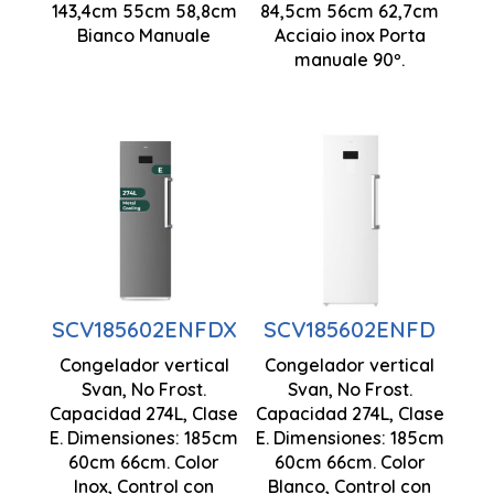
x 588 mm
143,4cm 55cm 58,8cm
84,5cm 56cm 62,7cm
ingombro
manuale
Bianco Manuale
Acciaio inox Porta
zero
manuale 90º.
Tecnologia
Tecnologia
No Frost
No Frost
Ventilazione
Ventilazione
a flusso
a flusso
d'aria
d'aria
SCV185602ENFDX
SCV185602ENFD
multiplo
multiplo
Congelador vertical
Congelador vertical
Raffreddamento
Raffreddamento
Svan, No Frost.
Svan, No Frost.
interno in
interno in
Capacidad 274L, Clase
Capacidad 274L, Clase
E. Dimensiones: 185cm
metallo
E. Dimensiones: 185cm
metallo
60cm 66cm. Color
60cm 66cm. Color
1850 x 600
Inox, Control con
Blanco, Control con
Motore
Motore