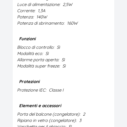
Luce di alimentazione:
2,5W
Corrente:
1,3A
Potenza:
140W
Potenza di sbrinamento:
160W
Funzioni
Blocco di controllo:
Sì
Modalità eco:
Sì
Allarme porta aperta:
Sì
Modalità super freeze:
Sì
Protezioni
Protezione IEC:
Classe I
Elementi e accessori
Porta del balcone (congelatore):
2
Ripiano in vetro (congelatore):
3
Vaschetta per il ghiaccio:
Sì