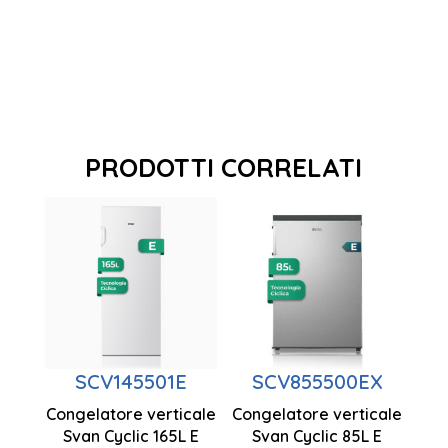
PRODOTTI CORRELATI
Tecnologia
ciclica
Capacità
Tecnologia
85 litri
ciclica
Basso
livello di
Controllo
Capacità
SCV145501E
SCV855500EX
rumore
manuale
165 litri
Congelatore verticale
Congelatore verticale
1434 x 550
Porta/e a
Svan Cyclic 165L E
Svan Cyclic 85L E
Controllo