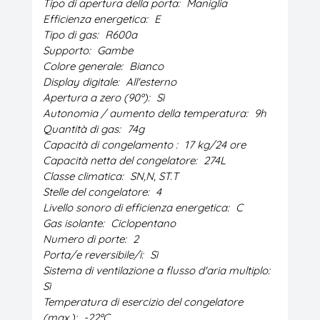
Tipo di apertura della porta:
Maniglia
Efficienza energetica:
E
Tipo di gas:
R600a
Supporto:
Gambe
Colore generale:
Bianco
Display digitale:
All'esterno
Apertura a zero (90º):
Sì
Autonomia / aumento della temperatura:
9h
Quantità di gas:
74g
Capacità di congelamento :
17 kg/24 ore
Capacità netta del congelatore:
274L
Classe climatica:
SN,N, ST.T
Stelle del congelatore:
4
Livello sonoro di efficienza energetica:
C
Gas isolante:
Ciclopentano
Numero di porte:
2
Porta/e reversibile/i:
Sì
Sistema di ventilazione a flusso d'aria multiplo:
Sì
Temperatura di esercizio del congelatore
(max.):
-22ºC