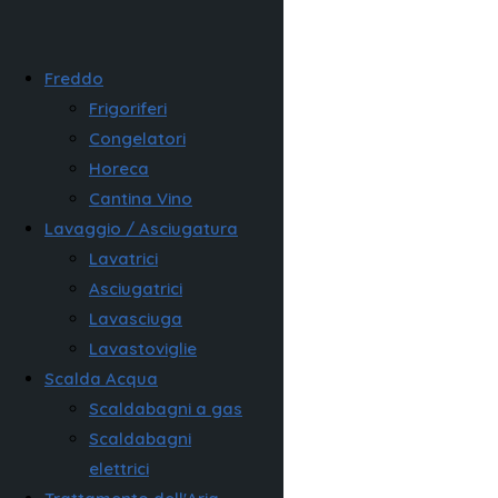
Freddo
Frigoriferi
Congelatori
Horeca
Cantina Vino
Lavaggio / Asciugatura
Lavatrici
Asciugatrici
Lavasciuga
Lavastoviglie
Scalda Acqua
Scaldabagni a gas
Scaldabagni
elettrici