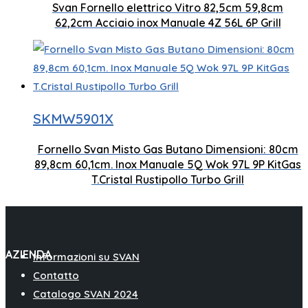
Svan Fornello elettrico Vitro 82,5cm 59,8cm
Controllo manuale
Capaci
62,2cm Acciaio inox Manuale 4Z 56L 6P Grill
Gas butano
SKMW5901X
Bruciatore Wo
Controllo manuale
Fornello Svan Misto Gas Butano Dimensioni: 80cm
800 x 898 x 
89,8cm 60,1cm. Inox Manuale 5Q Wok 97L 9P KitGas
Zone di cottura 5
T.Cristal Rustipollo Turbo Grill
AZIENDA
Informazioni su SVAN
Contatto
Catalogo SVAN 2024