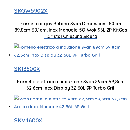
SKGW5902X
Bruci
Controllo del display a LED
Fornello a gas Butano Svan Dimensioni: 80cm
800 x
89,8cm 60,1cm. Inox Manuale 5Q Wok 96L 2P KitGas
Zone di cottura 5
T.Cristal Chiusura Sicura
Piano cottura a induzione
Zone 
SKI3600X
Fornello elettrico a induzione Svan 89cm 59,8cm
Controllo del display a LED
Capac
62,6cm Inox Display 3Z 60L 9P Turbo Grill
Piano cottura in ceramica
Zone d
SKV4600X