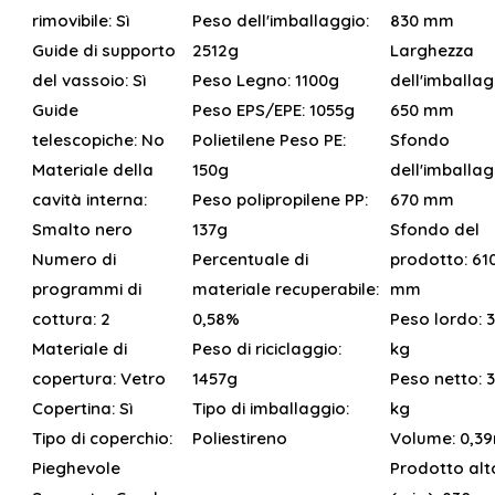
rimovibile:
Sì
Peso dell'imballaggio:
830 mm
Guide di supporto
2512g
Larghezza
del vassoio:
Sì
Peso Legno:
1100g
dell'imballag
Guide
Peso EPS/EPE:
1055g
650 mm
telescopiche:
No
Polietilene Peso PE:
Sfondo
Materiale della
150g
dell'imballag
cavità interna:
Peso polipropilene PP:
670 mm
Smalto nero
137g
Sfondo del
Numero di
Percentuale di
prodotto:
61
programmi di
materiale recuperabile:
mm
cottura:
2
0,58%
Peso lordo:
3
Materiale di
Peso di riciclaggio:
kg
copertura:
Vetro
1457g
Peso netto:
3
Copertina:
Sì
Tipo di imballaggio:
kg
Tipo di coperchio:
Poliestireno
Volume:
0,3
Pieghevole
Prodotto alt