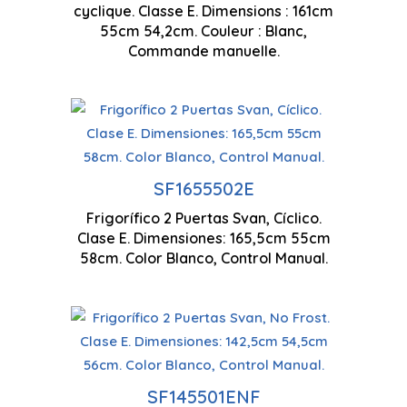
cyclique. Classe E. Dimensions : 161cm
1610 x 
55cm 54,2cm. Couleur : Blanc,
Eclairage LED
Commande manuelle.
Technologie cyclique
Faible n
Contrôle manuel
SF1655502E
Frigorífico 2 Puertas Svan, Cíclico.
1655 x 
Clase E. Dimensiones: 165,5cm 55cm
Eclairage LED
58cm. Color Blanco, Control Manual.
Capacité de 198 litres
Eclaira
Technologie antigel
SF145501ENF