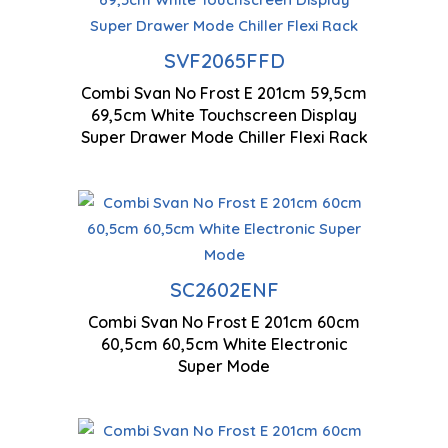
SVF2065FFD
Combi Svan No Frost E 201cm 59,5cm
2010 x 595 x 695 mm
69,5cm White Touchscreen Display
Super Drawer Mode Chiller Flexi Rack
Technologie antigel
Ventilation à flux d'air
Mo
SC2602ENF
multiples
Combi Svan No Frost E 201cm 60cm
20
60,5cm 60,5cm White Electronic
Contrôle électronique
Super Mode
Technologie antigel