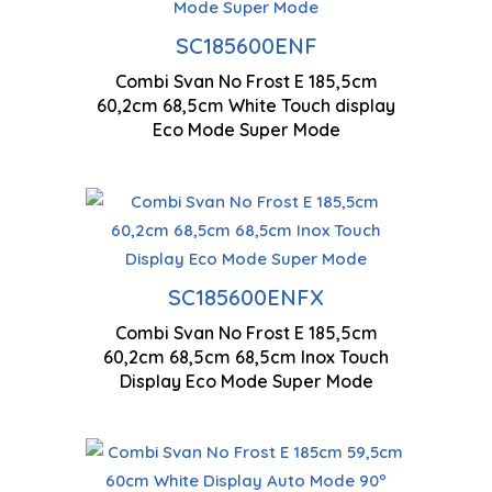
Ec
Technologie antigel
co
SC185600ENF
Combi Svan No Frost E 185,5cm
Ventilation à flux d'air
Ti
60,2cm 68,5cm White Touch display
multiples
co
Eco Mode Super Mode
Ec
Technologie antigel
co
SC185600ENFX
Combi Svan No Frost E 185,5cm
Ventilation à flux d'air
Ti
60,2cm 68,5cm 68,5cm Inox Touch
multiples
co
Display Eco Mode Super Mode