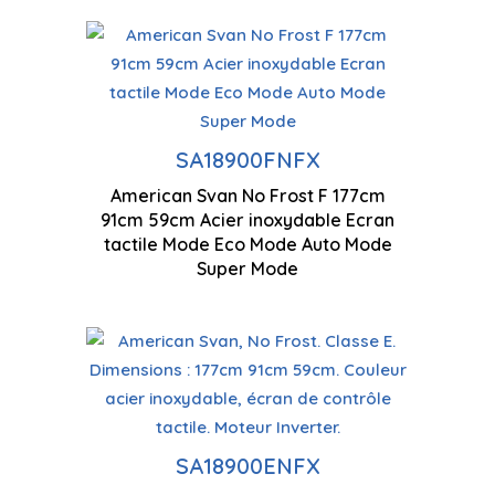
Technologie antigel
Ventilation à flux d'air
SA18900FNFX
Ec
multiples
American Svan No Frost F 177cm
91cm 59cm Acier inoxydable Ecran
Ecran tactile LED de
17
tactile Mode Eco Mode Auto Mode
contrôle
Super Mode
Technologie antigel
Ec
Ventilation à flux d'air
SA18900ENFX
co
multiples