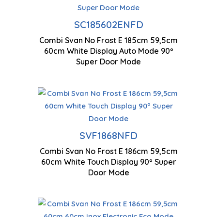
Ve
Technologie antigel
mu
SC185602ENFD
Combi Svan No Frost E 185cm 59,5cm
Double système de
Co
60cm White Display Auto Mode 90º
refroidissement
pa
Super Door Mode
SVF1868NFD
Combi Svan No Frost E 186cm 59,5cm
1860 x 595 x 600 mm
60cm White Touch Display 90º Super
Door Mode
Technologie antigel