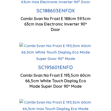
Contrôle 
Technologie antigel
SC188603ENFDX
Combi Svan No Frost E 188cm 59.5cm
Tiroir fr
63cm Inox Electronic Inverter 90º
Moteur à inverseur
converti
Door
Ve
Technologie antigel
mu
SC195601ENFD
Combi Svan No Frost E 193,5cm 60cm
Double système de
Ec
66,5cm White Touch Display Eco
refroidissement
co
Mode Super Door 90º Mode