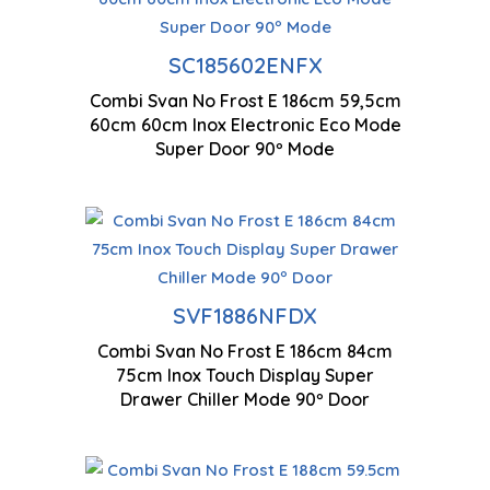
Ventilation à flux d'air
Ti
SC185602ENFX
multiples
Combi Svan No Frost E 186cm 59,5cm
18
60cm 60cm Inox Electronic Eco Mode
Contrôle électronique
Super Door 90º Mode
Ec
Technologie antigel
SVF1886NFDX
co
Combi Svan No Frost E 186cm 84cm
Filtres Maxi Fresh
75cm Inox Touch Display Super
Bo
Preserver
Drawer Chiller Mode 90º Door