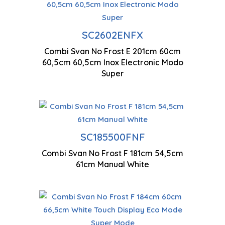
Eclairage LED
Fa
SC2602ENFX
Combi Svan No Frost E 201cm 60cm
Ventilation à flux d'air
20
60,5cm 60,5cm Inox Electronic Modo
multiples
Super
Technologie antigel
SC185500FNF
1810 x 545 x 610 mm
Combi Svan No Frost F 181cm 54,5cm
61cm Manual White