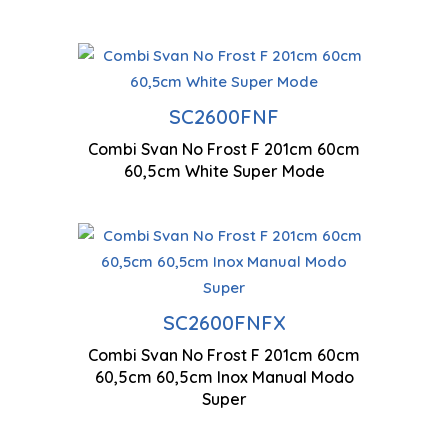
Technologie antigel
Co
SC2600FNF
Ventilation à flux d'air
Combi Svan No Frost F 201cm 60cm
Mo
multiples
60,5cm White Super Mode
Technologie antigel
SC2600FNFX
Combi Svan No Frost F 201cm 60cm
2010 x 600 x 605 mm
60,5cm 60,5cm Inox Manual Modo
Super