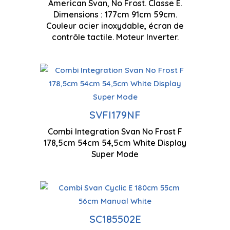
American Svan, No Frost. Classe E.
Dimensions : 177cm 91cm 59cm.
17
Couleur acier inoxydable, écran de
Moteur à inverseur
contrôle tactile. Moteur Inverter.
SVFI179NF
Combi Integration Svan No Frost F
1785 x 540 x 545 mm
178,5cm 54cm 54,5cm White Display
Super Mode
Technologie cyclique
Eclaira
SC185502E