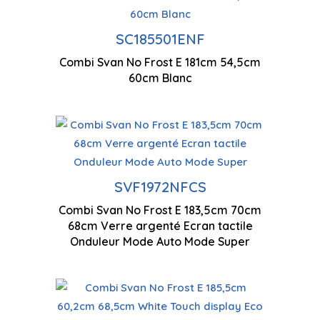
Technologie antigel
Co
SC185501ENF
Ventilation à flux d'air
Bo
Combi Svan No Frost E 181cm 54,5cm
multiples
l'
60cm Blanc
SVF1972NFCS
Combi Svan No Frost E 183,5cm 70cm
1835 x 700 x 680 mm
68cm Verre argenté Ecran tactile
Onduleur Mode Auto Mode Super