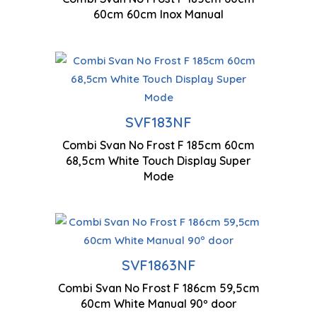
multiples
60cm 60cm Inox Manual
SVF183NF
Combi Svan No Frost F 185cm 60cm
1850 x 600 x 685 mm
68,5cm White Touch Display Super
Mode
SVF1863NF
1860 x 595 x 600 mm
Combi Svan No Frost F 186cm 59,5cm
60cm White Manual 90º door