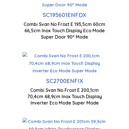
Ve
Technologie antigel
mu
SC195601ENFDX
Combi Svan No Frost E 193,5cm 60cm
Double système de
Ec
66,5cm Inox Touch Display Eco Mode
refroidissement
co
Super Door 90º Mode
Technologie antigel
Ec
Ventilation à flux d'air
co
SC2700ENFIX
multiples
Combi Svan No Frost E 200,1cm
20
70,4cm 68,9cm Inox Touch Display
Moteur à inverseur
Inverter Eco Mode Super Mode