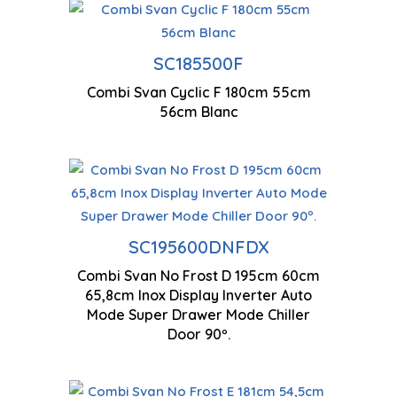
Technologie cyclique
Eclaira
SC185500F
Combi Svan Cyclic F 180cm 55cm
Contrôle manuel
Faible n
56cm Blanc
Ventilation à flux d'air
multiples
Co
SC195600DNFDX
pa
Technologie antigel
Combi Svan No Frost D 195cm 60cm
65,8cm Inox Display Inverter Auto
19
Mode Super Drawer Mode Chiller
Moteur à inverseur
Door 90º.