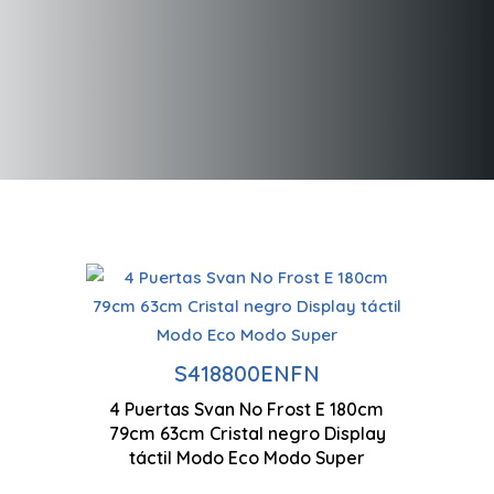
In
Technologie antigel
Re
S418800ENFN
4 Puertas Svan No Frost E 180cm
Double système de
Ec
79cm 63cm Cristal negro Display
refroidissement
co
táctil Modo Eco Modo Super