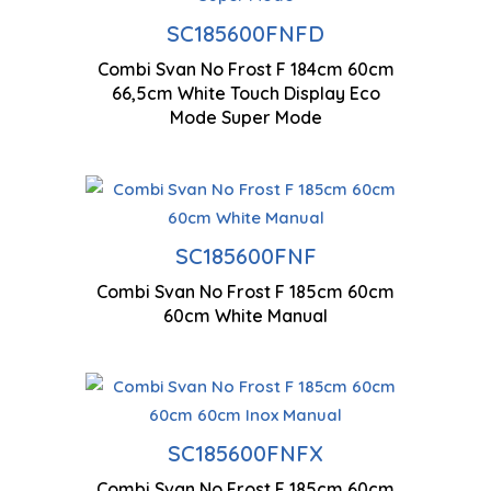
Ti
Technologie antigel
SC185600FNFD
co
Combi Svan No Frost F 184cm 60cm
Ecran tactile LED de
66,5cm White Touch Display Eco
Mo
contrôle
Mode Super Mode
Faible ni
Eclairage LED
SC185600FNF
Ventilatio
Combi Svan No Frost F 185cm 60cm
Technologie antigel
multiples
60cm White Manual
Technologie antigel
Co
SC185600FNFX
Ventilation à flux d'air
Combi Svan No Frost F 185cm 60cm
Ec