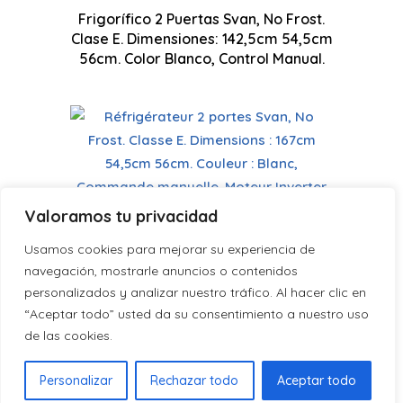
Frigorífico 2 Puertas Svan, No Frost.
1425 x 
Clase E. Dimensiones: 142,5cm 54,5cm
Mode Super Freeze
56cm. Color Blanco, Control Manual.
Technologie antigel
Moteur à inverseur
Valoramos tu privacidad
SF1675502ENF
Réfrigérateur 2 portes Svan, No
Usamos cookies para mejorar su experiencia de
Eclairage LED
Frost. Classe E. Dimensions : 167cm
navegación, mostrarle anuncios o contenidos
54,5cm 56cm. Couleur : Blanc,
personalizados y analizar nuestro tráfico. Al hacer clic en
1670 x 
Commande manuelle. Moteur
Faible niveau sonore
“Aceptar todo” usted da su consentimiento a nuestro uso
Inverter.
Italiano
de las cookies.
Español
Personalizar
Rechazar todo
Aceptar todo
Français