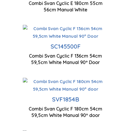
Combi Svan Cyclic E 180cm 55cm
Contrôle manuel
Faible n
56cm Manual White
Porte(s
Technologie cyclique
zéro
SC145500F
Combi Svan Cyclic F 136cm 54cm
Contrôle manuel
Eclaira
59,5cm White Manual 90º Door
SVF1854B
1800 x 540 x 595 mm
Combi Svan Cyclic F 180cm 54cm
59,5cm White Manual 90º door