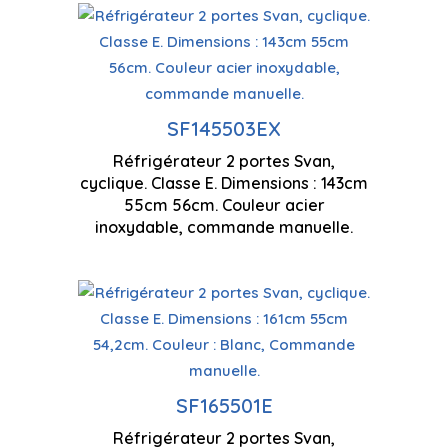
Capacité de 206 litres
SF145503EX
Eclaira
Technologie cyclique
Réfrigérateur 2 portes Svan,
cyclique. Classe E. Dimensions : 143cm
1430 x
55cm 56cm. Couleur acier
Contrôle manuel
inoxydable, commande manuelle.
Technologie cyclique
Porte(s
SF165501E
zéro
Contrôle manuel
Réfrigérateur 2 portes Svan,