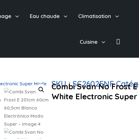
3
3
3
hage
Eau chaude
Climatisation

3
Cuisine
SKU :
SC2602ENF
Catég
Combi Svan No Frost 
White Electronic Supe