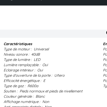
Caractéristiques
Em
Type de moteur :
Universel
Po
Niveau sonore :
40dB
Po
Type de lumière :
LED
Po
Lumière remplaçable :
Oui
Po
Eclairage intérieur :
Oui
Po
Type d'ouverture de la porte :
Uñero
Po
Efficacité énergétique :
E
Po
Type de gaz :
R600a
Ty
Soutien :
Pieds normaux et pieds de nivellement
Couleur générale :
Blanc
Affichage numérique :
Non
Anti-empreinte digitale :
Non