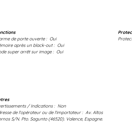
nctions
Protec
arme de porte ouverte :
Oui
Protect
moire après un black-out :
Oui
de super arrêt sur image :
Oui
tres
ertissements / Indications :
Non
resse de l'opérateur ou de l'importateur :
Av. Altos
rnos S/N. Pto. Sagunto (46520). Valence, Espagne.