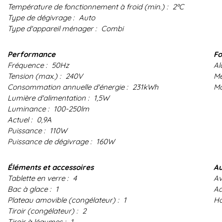
Température de fonctionnement à froid (min.) :
2ºC
Type de dégivrage :
Auto
Type d'appareil ménager :
Combi
Performance
Fo
Fréquence :
50Hz
Al
Tension (max.) :
240V
Mé
Consommation annuelle d'énergie :
231kWh
Mo
Lumière d'alimentation :
1,5W
Luminance :
100-250lm
Actuel :
0,9A
Puissance :
110W
Puissance de dégivrage :
160W
Éléments et accessoires
Au
Tablette en verre :
4
Av
Bac à glace :
1
Ad
Plateau amovible (congélateur) :
1
Ho
Tiroir (congélateur) :
2
Tiroir à légumes :
1