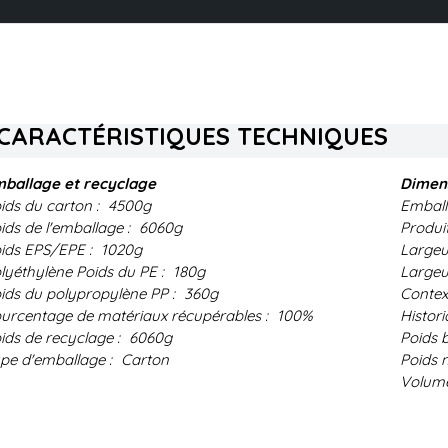
CARACTÉRISTIQUES TECHNIQUES
ballage et recyclage
Dimens
ids du carton :
4500g
Emball
ids de l'emballage :
6060g
Produi
ids EPS/EPE :
1020g
Largeu
lyéthylène Poids du PE :
180g
Largeu
ids du polypropylène PP :
360g
Contex
urcentage de matériaux récupérables :
100%
Histori
ids de recyclage :
6060g
Poids b
pe d'emballage :
Carton
Poids n
Volume