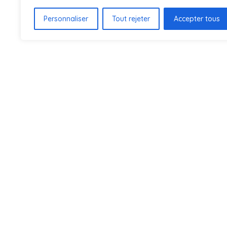
Personnaliser
Tout rejeter
Accepter tous
ENTREP
À pro
Conta
Catal
Catalo