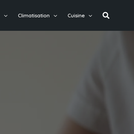
3
3
3

e
Climatisation
Cuisine