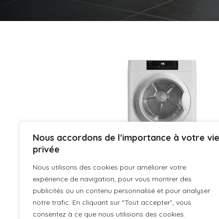
Nous accordons de l'importance à votre vi
Capacité de
privée
SSE300C
charge 3 kg
Nous utilisons des cookies pour améliorer votre
Tumble Dryer
expérience de navigation, pour vous montrer des
640 x 520 x
Evacuation Svan 3kg C
publicités ou un contenu personnalisé et pour analyser
435 mm
64cm 52cm 43,5cm
notre trafic. En cliquant sur “Tout accepter”, vous
Blanc Display Refresh
consentez à ce que nous utilisions des cookies.