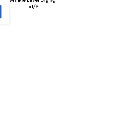
Stop&Go
Lid/P
RISE
ASSISTANCE TECHNIQUE
pos de la SVAN
Service technique
ct
Assistance technique /
ogue SVAN 2024
Enregistrez votre produi
gue Climat & Ventilation
Manuels et télécharge