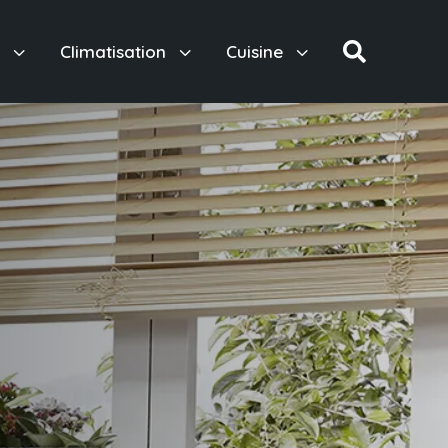
3
3
3

e
Climatisation
Cuisine