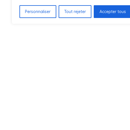
Personnaliser
Tout rejeter
Accepter tous
ENTREP
À pro
Conta
Catal
Catalo
2025
Blog