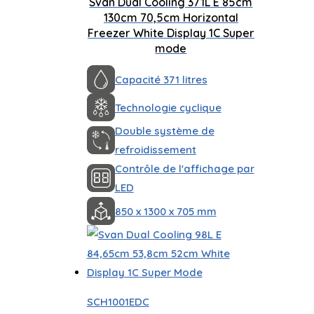
Svan Dual Cooling 371L E 85cm
130cm 70,5cm Horizontal
Freezer White Display 1C Super
mode
Capacité 371 litres
Technologie cyclique
Double système de
refroidissement
Contrôle de l'affichage par
LED
850 x 1300 x 705 mm
SCH1001EDC