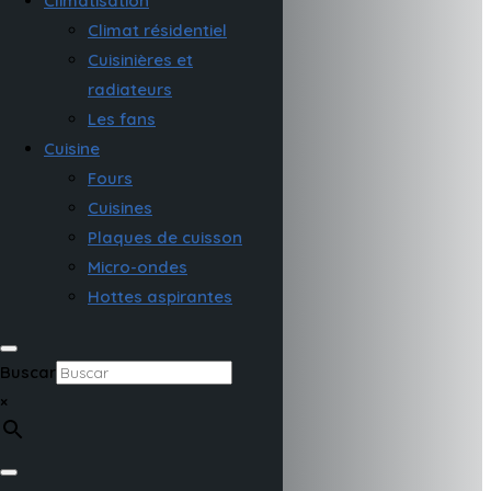
Climatisation
Climat résidentiel
Cuisinières et
radiateurs
Les fans
Cuisine
Fours
Cuisines
Plaques de cuisson
Micro-ondes
Hottes aspirantes
Buscar
×