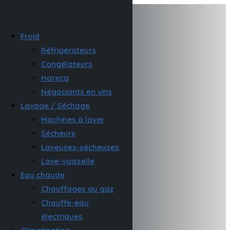
Froid
Réfrigérateurs
Congélateurs
Horeca
Négociants en vins
Lavage / Séchage
Machines à laver
Sécheurs
Laveuses-sécheuses
Lave-vaisselle
Eau chaude
Chauffages au gaz
Chauffe-eau
électriques