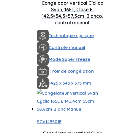
Congelador vertical Cíclico
Svan, 168L, Clase E.
142,5×54,5×57,5cm. Blanco,
control manual.
Technologie cyclique
Contrôle manuel
Mode Super Freeze
Tiroir de congélation
1425 x 545 x 575 mm
SCV145501E