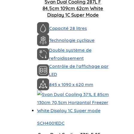
Svan Dual Cooling 287L F
84,5cm 109cm 62cm White
Display 1C Super Mode
Capacité 28 litres
Technologie cyclique
Double système de
refroidissement
Contrôle de l'affichage par
LED
845 x 1090 x 620 mm
SCH4001EDC