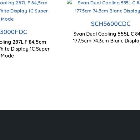
é 28 litres
Capacité 555 litres
'affichage
Contrôle de l'affichage
SCH5600CDC
logie cyclique
par LED
3000FDC
Svan Dual Cooling 555L C 
Technologie cyclique
177.5cm 74.3cm Blanc Displa
oling 287L F 84,5cm
 système de
x 520 mm
845 x 1090 x 620 mm
ite Display 1C Super
dissement
Mode