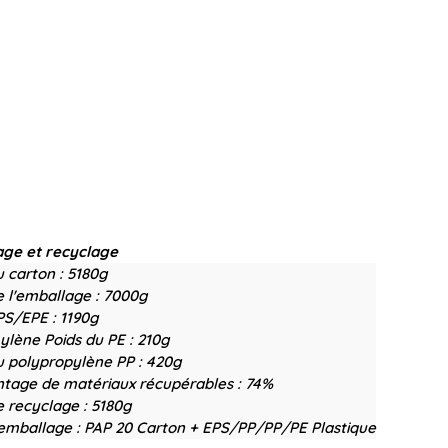
age et recyclage
u carton :
5180g
e l'emballage :
7000g
PS/EPE :
1190g
ylène Poids du PE :
210g
u polypropylène PP :
420g
tage de matériaux récupérables :
74%
e recyclage :
5180g
emballage :
PAP 20 Carton + EPS/PP/PP/PE Plastique