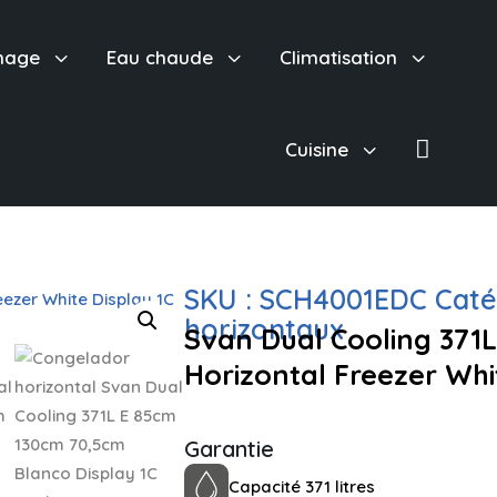
3
3
3
hage
Eau chaude
Climatisation

3
Cuisine
SKU :
SCH4001EDC
Caté
horizontaux
Svan Dual Cooling 371
Horizontal Freezer Wh
Garantie
Capacité 371 litres