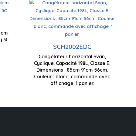
Double système de
refroidissement
Technologie cyclique
Contrôle de l'affichage
Double système de
840 x 1775 
84cm
par LED
refroidissement
y 3C
SCH2002EDC
Contrôle de l'affichage
Congélateur horizontal Svan,
par LED
Cyclique. Capacité 198L, Classe E.
Dimensions : 85cm 91cm 56cm.
8
Couleur : blanc, commande avec
Super Mode
affichage. 1 panier.