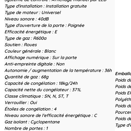
Type d'installation :
Installation gratuite
Type de moteur :
Universel
Niveau sonore :
40dB
Type d'ouverture de la porte :
Poignée
Efficacité énergétique :
E
Type de gaz :
R600a
Soutien :
Roues
Couleur générale :
Blanc
Affichage numérique :
Sur la porte
Anti-empreinte digitale :
Non
Autonomie / augmentation de la température :
36h
Emball
Quantité de gaz :
68g
Poids d
Capacité de congélation :
18kg/24h
Poids d
Capacité nette du congélateur :
371L
Poids E
Classe climatique :
SN, N, ST, T
Polyéth
Verrouiller :
Oui
Poids d
Étoiles de congélation :
4
Pourcen
Niveau sonore de l'efficacité énergétique :
C
Poids d
Gaz isolant :
Cyclopentane
Type d'
Nombre de portes :
1