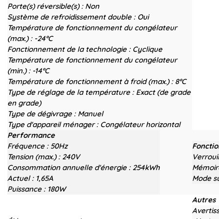
Porte(s) réversible(s) :
Non
Système de refroidissement double :
Oui
Température de fonctionnement du congélateur
(max.) :
-24ºC
Fonctionnement de la technologie :
Cyclique
Température de fonctionnement du congélateur
(min.) :
-14ºC
Température de fonctionnement à froid (max.) :
8ºC
Type de réglage de la température :
Exact (de grade
en grade)
Type de dégivrage :
Manuel
Type d'appareil ménager :
Congélateur horizontal
Performance
Fréquence :
50Hz
Fonctio
Tension (max.) :
240V
Verroui
Consommation annuelle d'énergie :
254kWh
Mémoire
Actuel :
1,65A
Mode su
Puissance :
180W
Autres
Avertis