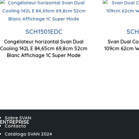
Capacité 142 litres
Capacit
Contrôle de l
Technologie cyclique
Techno
par LED
SCH1501EDC
SCH
Congélateur horizontal Svan Dual
Svan Dual Co
Double système de
Double
846,5 x 698 
Cooling 142L E 84,65cm 69,8cm 52cm
109cm 62cm Wh
refroidissement
refroi
Blanc Affichage 1C Super Mode
Sobre SVAN
ENTREPRISE
Contacto
Catálogo SVAN 2024