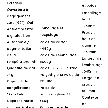
Extérieur
et poids
Ouverture à
Emballage
dégagement
haut :
zéro (90º) :
Oui
1931mm
Emballage et
Anti-empreinte
Produit
recyclage
digitale :
Non
haut de
Autonomie /
Poids du carton :
gamme :
augmentation
4440g
1850mm
de la
Poids de l'emballage :
Largeur de
température :
9h
6000g
l'emballage
Quantité de gaz :
Poids EPS/EPE :
1020g
:
640mm
74g
Polyéthylène Poids du
Largeur du
Capacité de
PE :
180g
produit :
congélation :
Poids du
600mm
17kg/24h
polypropylène PP :
Contexte
Capacité nette
360g
de
du congélateur :
Pourcentage de