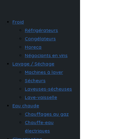
Froid
Réfrigérateurs
Congélateurs
Horeca
Négociants en vins
Lavage / Séchage
Machines à laver
Sécheurs
Laveuses-sécheuses
Lave-vaisselle
Eau chaude
Chauffages au gaz
Chauffe-eau
électriques