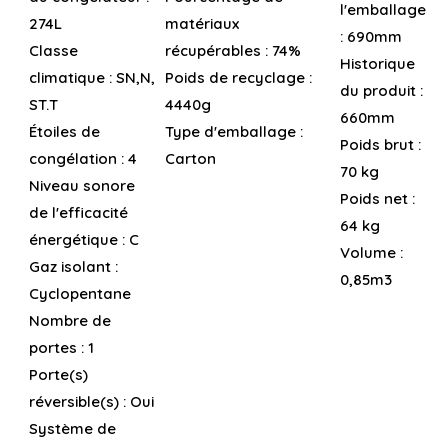
l'emballage
274L
matériaux
:
690mm
Classe
récupérables :
74%
Historique
climatique :
SN,N,
Poids de recyclage :
du produit :
ST.T
4440g
660mm
Étoiles de
Type d'emballage :
Poids brut :
congélation :
4
Carton
70 kg
Niveau sonore
Poids net :
de l'efficacité
64 kg
énergétique :
C
Volume :
Gaz isolant :
0,85m3
Cyclopentane
Nombre de
portes :
1
Porte(s)
réversible(s) :
Oui
Système de