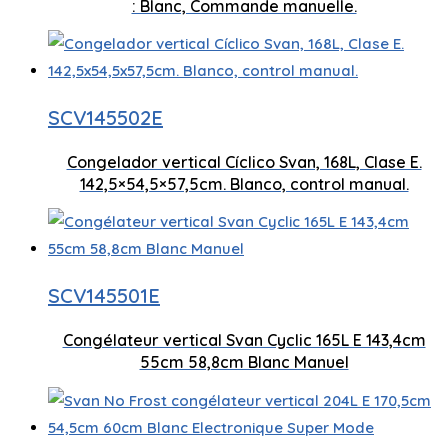
: Blanc, Commande manuelle.
Technologie cyclique
Mode Super
SCV145502E
Congelador vertical Cíclico Svan, 168L, Clase E.
Contrôle manuel
Tiroir de co
142,5×54,5×57,5cm. Blanco, control manual.
Technologie cyclique
Contrôle ma
SCV145501E
Congélateur vertical Svan Cyclic 165L E 143,4cm
Capacité 165 litres
Faible nive
55cm 58,8cm Blanc Manuel