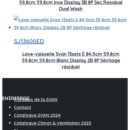
8
59,8cm 59,8cm Inox Display 3B 8P Sec.Residual
Contrôle de l'affichage par LED
Dual Wash
Capacité de couverts 13 jeux
SJ13600ED
S
Nombre de plateaux 2
Lave-vaisselle Svan 13sets E 84,5cm 59,8cm
8
59,8cm 59,8cm Blanc Display 2B 8P Séchage
Contrôle de l'affichage par LED
résiduel
ENTREPRISE
À propos de la SVAN
Contact
Catalogue SVAN 2024
Catalogue Climat & Ventilation 2025