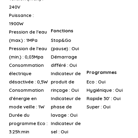
240V
Puissance :
1900W
Fonctions
Pression de l'eau
(max.) :
1MPa
Stop&Go
Pression de l'eau
(pause) :
Oui
(min.) :
0,03Mpa
Démarrage
Consommation
différé :
Oui
Programmes
électrique
Indicateur de
désactivée :
0,5W
produit de
Eco :
Oui
Consommation
rinçage :
Oui
Hygiénique :
Oui
d'énergie en
Indicateur de
Rapide 30' :
Oui
mode veille :
1W
phase de
Super :
Oui
Durée du
lavage :
Oui
programme Eco :
Indicateur de
3:25h:min
sel :
Oui