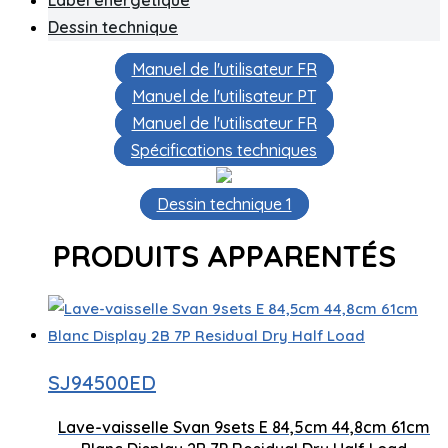
Label énergétique
Dessin technique
Manuel de l'utilisateur FR
Manuel de l'utilisateur PT
Manuel de l'utilisateur FR
Spécifications techniques
Dessin technique 1
PRODUITS APPARENTÉS
Capacité de couverts 9 jeux
Contr
SJ94500ED
Lave-vaisselle Svan 9sets E 84,5cm 44,8cm 61cm
Nombre de plateaux 2
Séch