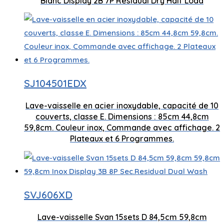
Blanc Display 2B 7P Residual Dry Half Load
Capacité de 10 couverts
Nombre de plateaux 2
SJ104501EDX
Contrôle de l'affichage par LED
Lave-vaisselle en acier inoxydable, capacité de 10
couverts, classe E. Dimensions : 85cm 44,8cm
8
59,8cm. Couleur inox, Commande avec affichage. 2
Séchage super actif
Plateaux et 6 Programmes.
Capacité de couverts 15 jeux
SVJ606XD
S
Nombre de plateaux 3
Lave-vaisselle Svan 15sets D 84,5cm 59,8cm