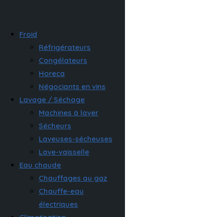
Froid
Réfrigérateurs
Congélateurs
Horeca
Négociants en vins
Lavage / Séchage
Machines à laver
Sécheurs
Laveuses-sécheuses
Lave-vaisselle
Eau chaude
Chauffages au gaz
Chauffe-eau
électriques