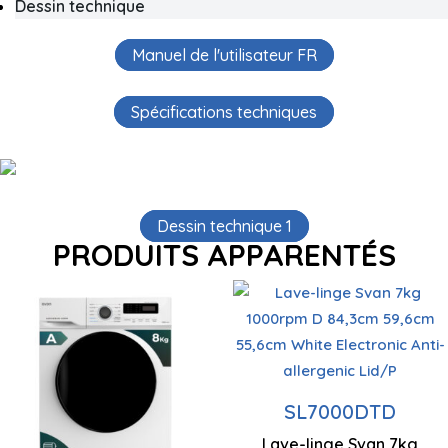
Dessin technique
Manuel de l'utilisateur FR
Spécifications techniques
Dessin technique 1
PRODUITS APPARENTÉS
Capacité de
charge 7 kg
Capacité de
charge 8 kg
Centrifugation
SL7000DTD
1000 rpm
Centrifugation
Lave-linge Svan 7kg