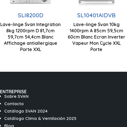
Contrôle de
Moteur à
SLI8200D
SL10401AIDVB
l'affichage par
inverseur
Lave-linge Svan Integration
LED
Lave-linge Svan 10kg
Contrôle de
8kg 1200rpm D 81,7cm
1400rpm A 85cm 59,5cm
817 x 597 x 544
59,7cm 54,4cm Blanc
60cm Blanc Ecran Inverter
Fonction
l'affichage par
mm
Affichage antiallergique
Vapeur Mon Cycle XXL
Stop&Go
LED
Porte XXL
Porte
ENTREPRISE
Sobre SVAN
Contacto
Catálogo SVAN 2024
Catálogo Clima & Ventilación 2025
Blog