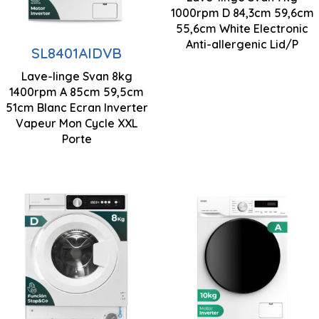
1400 rpm
1000rpm D 84,3cm 59,6cm
Contrôle
55,6cm White Electronic
électronique
Moteur à
Anti-allergenic Lid/P
SL8401AIDVB
inverseur
Lave-linge Svan 8kg
Contrôle de
1400rpm A 85cm 59,5cm
850 x 595 x 510
51cm Blanc Ecran Inverter
l'affichage par
mm
Vapeur Mon Cycle XXL
LED
Porte
Capacité de
Capacité de
charge 8 kg
charge 10 kg
Centrifugation
Centrifugation
1200 rpm
1400 rpm