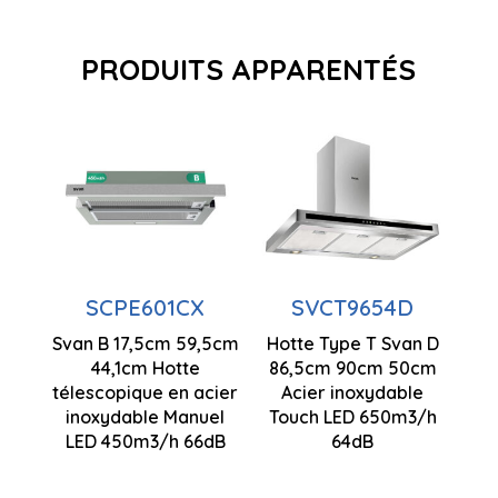
PRODUITS APPARENTÉS
Contrôle
Contrôle
manuel
tactile
N° Vitesses
Nombre de
2
vitesses 3
Puissance
Puissance
SCPE601CX
SVCT9654D
d'aspiration
d'aspiration
Svan B 17,5cm 59,5cm
450m3/h
Hotte Type T Svan D
650m3/h
44,1cm Hotte
86,5cm 90cm 50cm
175 x 595 x
télescopique en acier
Acier inoxydable
Eclairage
Fonction
441 mm
inoxydable Manuel
Touch LED 650m3/h
LED
minuterie
LED 450m3/h 66dB
64dB