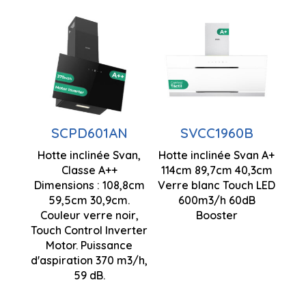
Contrôle
Contrôle
tactile
tactile
Nombre de
Nombre de
vitesses 3
vitesses 3
Puissance
Moteur à
SCPD601AN
SVCC1960B
d'aspiration
inverseur
Hotte inclinée Svan,
Hotte inclinée Svan A+
600m3/h
Classe A++
114cm 89,7cm 40,3cm
Puissance
Dimensions : 108,8cm
Verre blanc Touch LED
Booster
d'aspiration
59,5cm 30,9cm.
600m3/h 60dB
d'aspiration
370m3/h
Couleur verre noir,
Booster
Touch Control Inverter
1088 x 595
Motor. Puissance
x 309 mm
d'aspiration 370 m3/h,
59 dB.