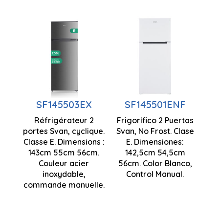
Capacité
de 198
Capacité
litres
de 206
Technologie
litres
antigel
Technologie
SF145503EX
SF145501ENF
Mode
cyclique
Super
Réfrigérateur 2
Frigorífico 2 Puertas
Contrôle
portes Svan, cyclique.
Svan, No Frost. Clase
Freeze
Classe E. Dimensions :
manuel
E. Dimensiones:
143cm 55cm 56cm.
142,5cm 54,5cm
Eclairage
1430 x 550
Couleur acier
56cm. Color Blanco,
Eclairage
LED
x 560 mm
inoxydable,
Control Manual.
LED
commande manuelle.