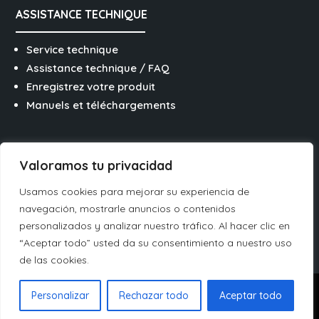
ASSISTANCE TECHNIQUE
Service technique
Assistance technique / FAQ
Enregistrez votre produit
Manuels et téléchargements
SUIVEZ-NOUS SUR LES RÉSEAUX
Valoramos tu privacidad
Usamos cookies para mejorar su experiencia de
navegación, mostrarle anuncios o contenidos
personalizados y analizar nuestro tráfico. Al hacer clic en
“Aceptar todo” usted da su consentimiento a nuestro uso
Italiano
de las cookies.
Español
Juridique
⋅
Vie privée
⋅
Cookies
⋅
Canal de
Personalizar
Rechazar todo
Aceptar todo
Français
dénonciation éthique