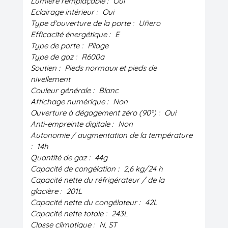
Lumière remplaçable :
Oui
Eclairage intérieur :
Oui
Type d'ouverture de la porte :
Uñero
Efficacité énergétique :
E
Type de porte :
Pliage
Type de gaz :
R600a
Soutien :
Pieds normaux et pieds de
nivellement
Couleur générale :
Blanc
Affichage numérique :
Non
Ouverture à dégagement zéro (90º) :
Oui
Anti-empreinte digitale :
Non
Autonomie / augmentation de la température
:
14h
Quantité de gaz :
44g
Capacité de congélation :
2,6 kg/24 h
Capacité nette du réfrigérateur / de la
glacière :
201L
Capacité nette du congélateur :
42L
Capacité nette totale :
243L
Classe climatique :
N, ST