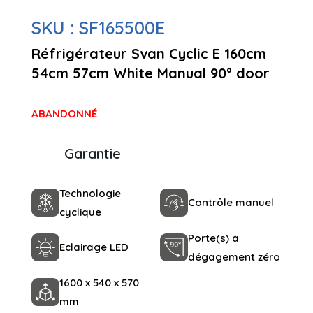
SKU :
SF165500E
Réfrigérateur Svan Cyclic E 160cm
54cm 57cm White Manual 90º door
ABANDONNÉ
Garantie
Technologie
Contrôle manuel
cyclique
Porte(s) à
Eclairage LED
dégagement zéro
1600 x 540 x 570
mm