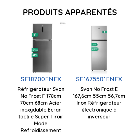
PRODUITS APPARENTÉS
Technologie
antigel
Ventilation
Ventilation
à flux d'air
à flux d'air
multiples
multiples
SF18700FNFX
SF1675501ENFX
Technologie
Ecran
Réfrigérateur Svan
Svan No Frost E
antigel
tactile LED
No Frost F 178cm
167,6cm 55cm 56,7cm
70cm 68cm Acier
de contrôle
Inox Réfrigérateur
Moteur à
inoxydable Ecran
électronique à
inverseur
1780 x 700
tactile Super Tiroir
inverseur
Boîtier
x 680 mm
Mode
réfrigérant
Refroidissement