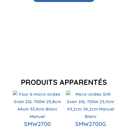
PRODUITS APPARENTÉS
Capacité
de 20 litres
Fonction
Gril à
de
Contrôle
micro-
SMW2700
SMW2700G
dégivrage
manuel
ondes