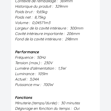
Contexte de l'emballage :
369mm
Historique du produit :
329mm
Poids brut :
9,65kg
Poids net :
8,75kg
Volume :
0,04571m3
Largeur de la cavité intérieure :
300mm
Cavité intérieure importante :
206mm
Fond de la cavité intérieure :
298mm
Performance
Fréquence :
50Hz
Tension (max.) :
230V
Lumière d'alimentation :
1,5W
Luminance :
105lm
Actuel :
3,04A
Puissance mw :
700W
Fonctions
Minuterie (temps/durée) :
30 minutes
Dégivrage en fonction du temps :
Oui