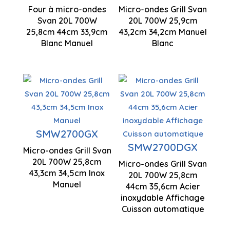
Four à micro-ondes
Micro-ondes Grill Svan
258 x 440 x
Svan 20L 700W
20L 700W 25,9cm
Puissance
Capacité
339 mm
25,8cm 44cm 33,9cm
43,2cm 34,2cm Manuel
700 W
de 20 litres
Blanc Manuel
Blanc
Contrôle
manuel
Gril à
Puissance
micro-
SMW2700GX
700 W
Gril à
ondes
SMW2700DGX
Micro-ondes Grill Svan
micro-
258 x 433 x
20L 700W 25,8cm
Capacité
Micro-ondes Grill Svan
ondes
345 mm
43,3cm 34,5cm Inox
20L 700W 25,8cm
de 20 litres
Manuel
44cm 35,6cm Acier
Capacité
inoxydable Affichage
de 20 litres
Cuisson automatique