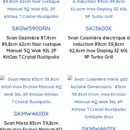
à induction
Gaz butane
Contrôle de
Brûleur wok à
l'affichage par
SKGW5900RN
SKI3600X
triple flamme
Contrôle manuel
LED
Svan Gazinière 87,4cm
Svan Cuisinière électrique à
874 x 898 x 620
89,8cm 62cm Noir rustique
induction 89cm 59,8cm
Zones de cuisson
Zones de cuisson
mm
Manuel 5Q Wok 92L 2P
62,6cm Inox Display 3Z 60L
5
3
KitGas T.Cristal Rustipollo
9P Turbo Grill
Gaz butane
Gaz butane
Brûleur wok à
SKMW4600X
triple flamme
Contrôle manuel
Contrôle manuel
Svan Mixta 83cm 59,8cm
830 x 598 x 610
SKMW4601X
61cm Inox En.Inox Manual 4Q