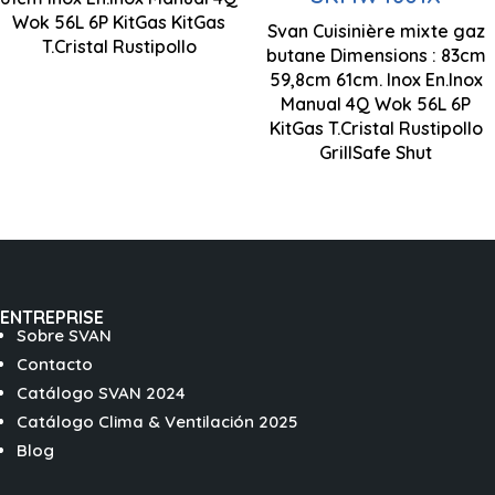
Zones de cuisson
mm
Wok 56L 6P KitGas KitGas
Zones de cuisson
4
Svan Cuisinière mixte gaz
T.Cristal Rustipollo
butane Dimensions : 83cm
4
59,8cm 61cm. Inox En.Inox
Manual 4Q Wok 56L 6P
Brûleur wok à
KitGas T.Cristal Rustipollo
triple flamme
GrillSafe Shut
ENTREPRISE
Sobre SVAN
Contacto
Catálogo SVAN 2024
Catálogo Clima & Ventilación 2025
Blog