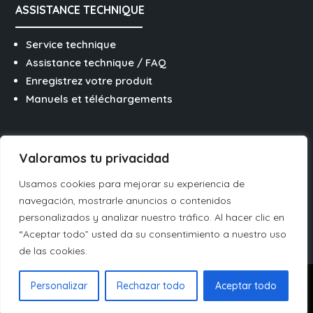
ASSISTANCE TECHNIQUE
Service technique
Assistance technique / FAQ
Enregistrez votre produit
Manuels et téléchargements
SUIVEZ-NOUS SUR LES RÉSEAUX
Valoramos tu privacidad
Usamos cookies para mejorar su experiencia de
navegación, mostrarle anuncios o contenidos
personalizados y analizar nuestro tráfico. Al hacer clic en
“Aceptar todo” usted da su consentimiento a nuestro uso
Italiano
de las cookies.
Español
Juridique
⋅
Vie privée
⋅
Cookies
⋅
Canal de
Personalizar
Rechazar todo
Aceptar todo
Français
dénonciation éthique