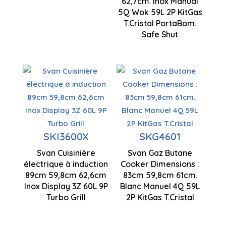
62,7cm. Inox Manual
5Q Wok 59L 2P KitGas
Capacité
T.Cristal PortaBom.
59 litres
Safe Shut
Gaz butane
Zones de
Table de
Contrôle
cuisson 3
cuisson à
manuel
induction
SKI3600X
SKG4601
Capacité
Zones de
de 60 litres
Contrôle
Svan Cuisinière
Svan Gaz Butane
cuisson 4
de
électrique à induction
Cooker Dimensions :
890 x 598 x
89cm 59,8cm 62,6cm
83cm 59,8cm 61cm.
l'affichage
Capacité
626 mm
Inox Display 3Z 60L 9P
Blanc Manuel 4Q 59L
par LED
59 litres
Turbo Grill
2P KitGas T.Cristal