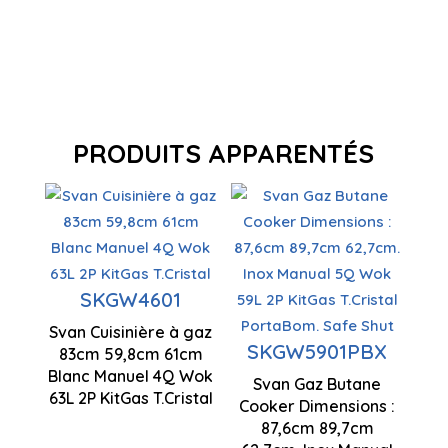
PRODUITS APPARENTÉS
Gaz butane
Brûleur
Gaz butane
wok à triple
Contrôle
SKGW4601
flamme
Contrôle
manuel
manuel
Svan Cuisinière à gaz
830 x 598 x
SKGW5901PBX
83cm 59,8cm 61cm
Zones de
610 mm
Blanc Manuel 4Q Wok
Brûleur
cuisson 4
Svan Gaz Butane
63L 2P KitGas T.Cristal
wok à triple
Cooker Dimensions :
87,6cm 89,7cm
flamme