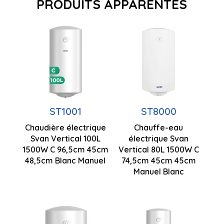
PRODUITS APPARENTÉS
Capacité
Capacité
73 litres
de 100
Puissance
litres
1,50 kW
Installation
Puissance
ST1001
ST8000
verticale
Contrôle
1,50 kW
Chaudière électrique
Chauffe-eau
manuel
965 x 450 x
Svan Vertical 100L
électrique Svan
Contrôle
485 mm
1500W C 96,5cm 45cm
Vertical 80L 1500W C
Température
manuel
48,5cm Blanc Manuel
74,5cm 45cm 45cm
réglable
Manuel Blanc
Design
Capacité