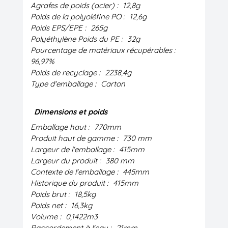
Agrafes de poids (acier) :
12,8g
Poids de la polyoléfine PO :
12,6g
Poids EPS/EPE :
265g
Polyéthylène Poids du PE :
32g
Pourcentage de matériaux récupérables :
96,97%
Poids de recyclage :
2238,4g
Type d'emballage :
Carton
Dimensions et poids
Emballage haut :
770mm
Produit haut de gamme :
730 mm
Largeur de l'emballage :
415mm
Largeur du produit :
380 mm
Contexte de l'emballage :
445mm
Historique du produit :
415mm
Poids brut :
18,5kg
Poids net :
16,3kg
Volume :
0,1422m3
Raccordement à l'eau :
21mm