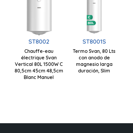
élancé
80 litres
Capacité
Puissance
80 litres
1,50 kW
Puissance
ST8002
ST8001S
Contrôle
1,50 kW
Chauffe-eau
manuel
Termo Svan, 80 Lts
électrique Svan
con anodo de
Contrôle
805 x 450 x
Vertical 80L 1500W C
magnesio larga
Installation
manuel
485 mm
80,5cm 45cm 48,5cm
duración, Slim
verticale
Blanc Manuel