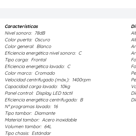
Características
Di
Nivel sonoro:
78dB
Al
Color puerta:
Oscuro
Al
Color general:
Blanco
An
Eficiencia energética nivel sonoro:
C
An
Tipo carga:
Frontal
Fo
Eficiencia energética lavado:
C
Fo
Color marco:
Cromado
Pe
Velocidad centrifugado (máx.):
1400rpm
Pe
Capacidad carga lavado:
10kg
V
Panel control:
Display LED táctil
Di
Eficiencia energética centrifugado:
B
Di
Nº programas lavado:
16
Tipo tambor:
Diamante
Material tambor:
Acero inoxidable
Volumen tambor:
64L
Tipo chasis:
Estándar