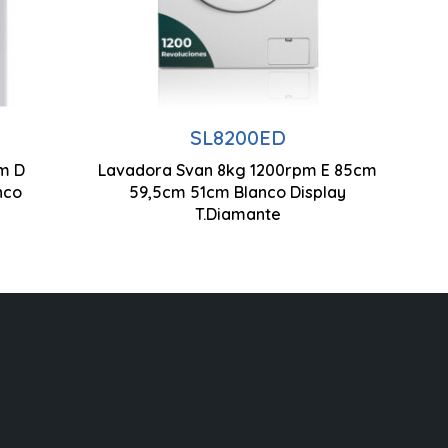
Centrifugado 1200 rpm
Control Display LED
Limpieza Interior
SL8200ED
m D
Lavadora Svan 8kg 1200rpm E 85cm
850 x 595 x 510 mm
nco
59,5cm 51cm Blanco Display
T.Diamante