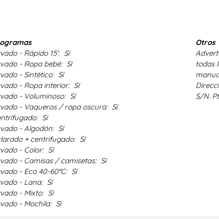
rogramas
Otros
vado - Rápido 15':
Sí
Advert
vado - Ropa bebé:
Sí
todas l
vado - Sintético:
Sí
manua
vado - Ropa interior:
Sí
Direcc
vado - Voluminoso:
Sí
S/N. P
vado - Vaqueros / ropa oscura:
Sí
ntrifugado:
Sí
vado - Algodón:
Sí
larado + centrifugado:
Sí
vado - Color:
Sí
vado - Camisas / camisetas:
Sí
vado - Eco 40-60ºC:
Sí
vado - Lana:
Sí
vado - Mixto:
Sí
vado - Mochila:
Sí