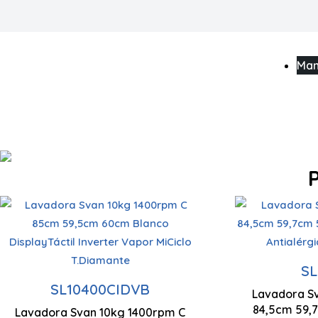
Man
Capaci
Capacidad carga 10 kg
Centri
S
SL10400CIDVB
Centrifugado 1400 rpm
Lavadora S
84,5cm 59,
Control
Lavadora Svan 10kg 1400rpm C