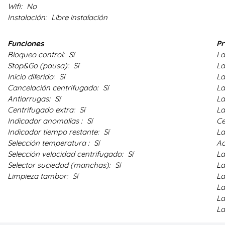
Wifi:
No
Instalación:
Libre instalación
Funciones
P
Bloqueo control:
Sí
La
Stop&Go (pausa):
Sí
La
Inicio diferido:
Sí
La
Cancelación centrifugado:
Sí
La
Antiarrugas:
Sí
La
Centrifugado extra:
Sí
La
Indicador anomalías :
Sí
Ce
Indicador tiempo restante:
Sí
La
Selección temperatura :
Sí
Ac
Selección velocidad centrifugado:
Sí
La
Selector suciedad (manchas):
Sí
La
Limpieza tambor:
Sí
La
La
La
La