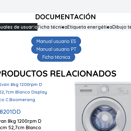
DOCUMENTACIÓN
uales de usuario
Ficha técnica
Etiqueta energética
Dibujo t
Manual usuario ES
Manual usuario PT
Ficha técnica
PRODUCTOS RELACIONADOS
dad carga 8 kg
Función Inicio diferido
fugado 1200 rpm
L8201DD
van 8kg 1200rpm D
845 x 597 x 527 mm
7cm 52,7cm Blanco
 Display LED