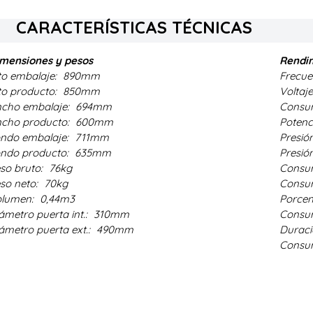
CARACTERÍSTICAS TÉCNICAS
mensiones y pesos
Rendi
to embalaje:
890mm
Frecue
to producto:
850mm
Voltaj
cho embalaje:
694mm
Consum
cho producto:
600mm
Potenc
ndo embalaje:
711mm
Presió
ndo producto:
635mm
Presió
so bruto:
76kg
Consum
so neto:
70kg
Consu
olumen:
0,44m3
Porcen
ámetro puerta int.:
310mm
Consu
ámetro puerta ext.:
490mm
Duraci
Consum