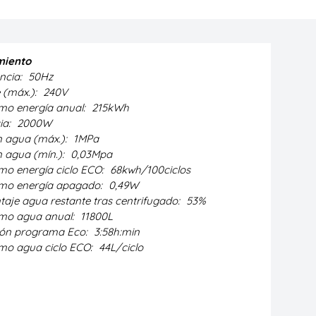
miento
ncia:
50Hz
e (máx.):
240V
o energía anual:
215kWh
ia:
2000W
n agua (máx.):
1MPa
n agua (mín.):
0,03Mpa
o energía ciclo ECO:
68kwh/100ciclos
mo energía apagado:
0,49W
taje agua restante tras centrifugado:
53%
mo agua anual:
11800L
ón programa Eco:
3:58h:min
o agua ciclo ECO:
44L/ciclo