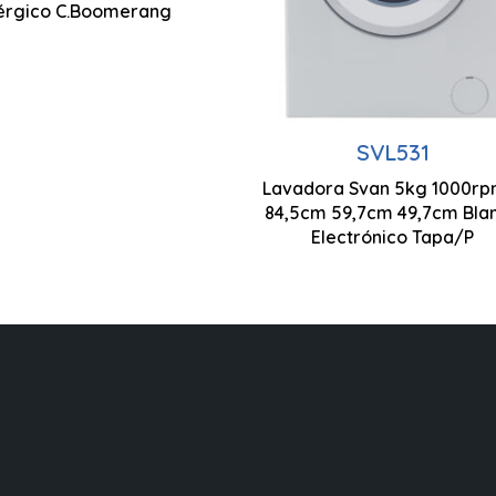
lérgico C.Boomerang
SVL531
Lavadora Svan 5kg 1000rp
845 x 597 x 497 mm
84,5cm 59,7cm 49,7cm Bla
Electrónico Tapa/P