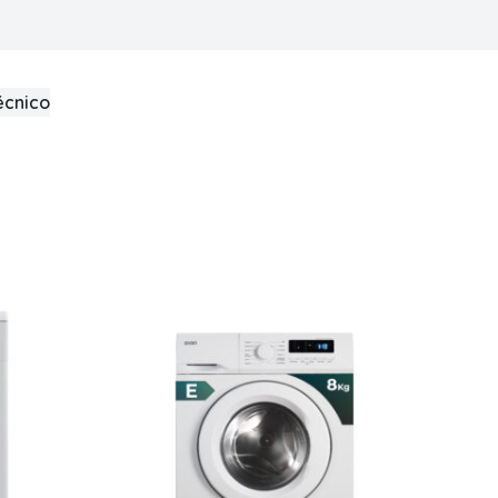
écnico
Capacidad carga 8 kg