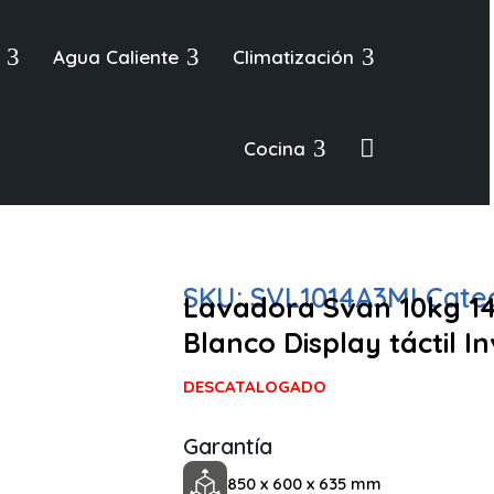
3
3
3
Agua Caliente
Climatización
3

Cocina
SKU:
SVL1014A3MI
Cate
Lavadora Svan 10kg 1
Blanco Display táctil 
DESCATALOGADO
Garantía
850 x 600 x 635 mm