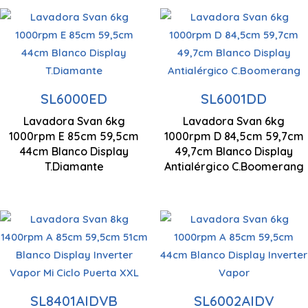
Capacidad carga
6 kg
Centrifugado
SL6000ED
SL6001DD
1000 rpm
Lavadora Svan 6kg
Lavadora Svan 6kg
850 x 595 x 440
1000rpm E 85cm 59,5cm
1000rpm D 84,5cm 59,7cm
Control Display
mm
44cm Blanco Display
49,7cm Blanco Display
LED
T.Diamante
Antialérgico C.Boomerang
Capacidad carga
Capacidad carga
6 kg
8 kg
Centrifugado
SL8401AIDVB
Control Display
SL6002AIDV