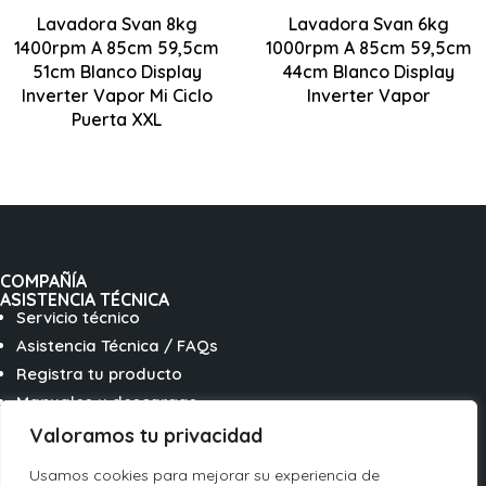
Centrifugado
1000 rpm
LED
Lavadora Svan 8kg
Lavadora Svan 6kg
1400 rpm
1400rpm A 85cm 59,5cm
1000rpm A 85cm 59,5cm
850 x 595 x 510
51cm Blanco Display
44cm Blanco Display
Motor Inverter
mm
Inverter Vapor Mi Ciclo
Motor Inverter
Inverter Vapor
Puerta XXL
COMPAÑÍA
ASISTENCIA TÉCNICA
Servicio técnico
Asistencia Técnica / FAQs
Registra tu producto
Manuales y descargas
Valoramos tu privacidad
SÍGUENOS EN REDES
Usamos cookies para mejorar su experiencia de
Seguir