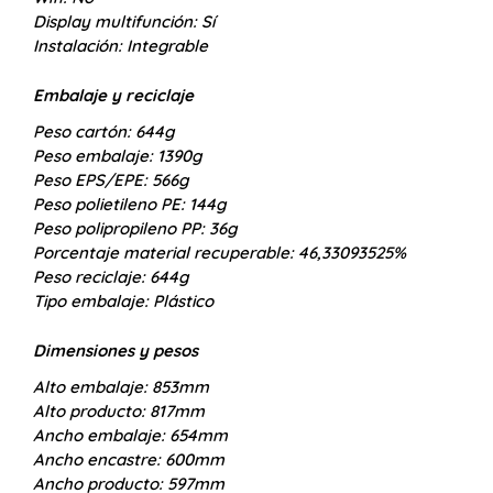
Display multifunción:
Sí
Instalación:
Integrable
Embalaje y reciclaje
Peso cartón:
644g
Peso embalaje:
1390g
Peso EPS/EPE:
566g
Peso polietileno PE:
144g
Peso polipropileno PP:
36g
Porcentaje material recuperable:
46,33093525%
Peso reciclaje:
644g
Tipo embalaje:
Plástico
Dimensiones y pesos
Alto embalaje:
853mm
Alto producto:
817mm
Ancho embalaje:
654mm
Ancho encastre:
600mm
Ancho producto:
597mm