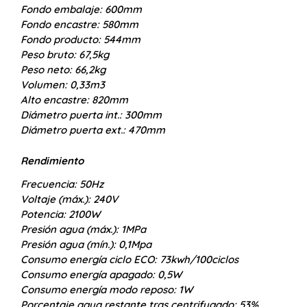
Fondo embalaje:
600mm
Fondo encastre:
580mm
Fondo producto:
544mm
Peso bruto:
67,5kg
Peso neto:
66,2kg
Volumen:
0,33m3
Alto encastre:
820mm
Diámetro puerta int.:
300mm
Diámetro puerta ext.:
470mm
Rendimiento
Frecuencia:
50Hz
Voltaje (máx.):
240V
Potencia:
2100W
Presión agua (máx.):
1MPa
Presión agua (mín.):
0,1Mpa
Consumo energía ciclo ECO:
73kwh/100ciclos
Consumo energía apagado:
0,5W
Consumo energía modo reposo:
1W
Porcentaje agua restante tras centrifugado:
53%