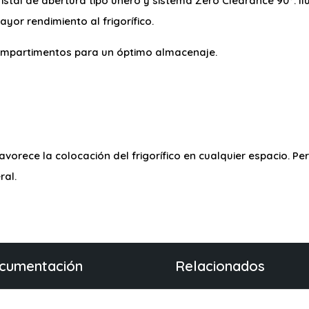
ristal de abertura tipo uñero y sistema Zero Clearance 90º. Il
yor rendimiento al frigorífico.
 compartimentos para un óptimo almacenaje.
avorece la colocación del frigorífico en cualquier espacio. Pe
ral.
cumentación
Relacionados