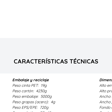
CARACTERÍSTICAS TÉCNICAS
Embalaje y reciclaje
Dimens
Peso cinta PET:
19g
Alto e
Peso cartón:
4230g
Alto p
Peso embalaje:
5000g
Ancho 
Peso grapas (acero):
4g
Ancho 
Peso EPS/EPE:
720g
Fondo 