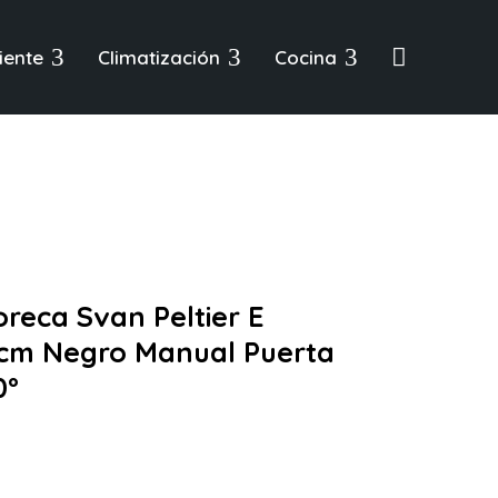
3
3
3

iente
Climatización
Cocina
reca Svan Peltier E
cm Negro Manual Puerta
0º