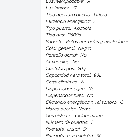
Luz reemplazable:
Sí
Luz interior:
Sí
Tipo abertura puerta:
Uñero
Eficiencia energética:
E
Tipo puerta:
Abatible
Tipo gas:
R600a
Soporte:
Patas normales y niveladoras
Color general:
Negro
Pantalla digital:
No
Antihuellas:
No
Cantidad gas:
20g
Capacidad neta total:
80L
Clase climática:
N
Dispensador agua:
No
Dispensador hielo:
No
Eficiencia energética nivel sonoro:
C
Marco puerta:
Negro
Gas aislante:
Ciclopentano
Número de puertas:
1
Puerta(s) cristal:
Sí
Puerta(s) reversible(s):
Sí