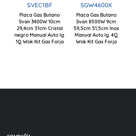
SVEC1BF
SGW4600X
Wok triple
Placa Gas Butano
Placa Gas Butano
llama
Svan 3400W 10cm
Svan 8500W 9cm
100 x 294 x
29,4cm 51cm Cristal
59,5cm 51,5cm Inox
Control
510 mm
negro Manual Auto Ig.
Manual Auto Ig. 4Q
Manual
1Q Wok Kit Gas Forja
Wok Kit Gas Forja