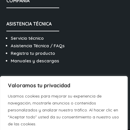
COMPAÑÍA
ASISTENCIA TÉCNICA
Servicio técnico
Asistencia Técnica / FAQs
Registra tu producto
Manuales y descargas
SÍGUENOS EN REDES
Valoramos tu privacidad
Usamos cookies para mejorar su experiencia de
navegación, mostrarle anuncios o contenidos
personalizados y analizar nuestro tráfico. Al hacer clic en
“Aceptar todo” usted da su consentimiento a nuestro uso
Français
de las cookies.