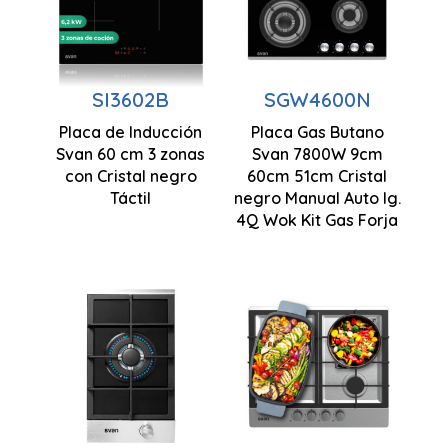
Zonas
Potencia
cocción 4
6,20 kW
Quemador
Control
SI3602B
SGW4600N
Wok triple
Táctil
Placa de Inducción
Placa Gas Butano
llama
62 x 590 x
Svan 60 cm 3 zonas
Svan 7800W 9cm
Desconexión
520 mm
con Cristal negro
60cm 51cm Cristal
Control
Automática
Táctil
negro Manual Auto Ig.
Manual
4Q Wok Kit Gas Forja
Gas Butano
Zonas
cocción 4
Quemador