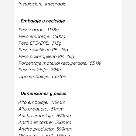
Instalación:
Integrable
Embalaje y reciclaje
Peso cartón:
1138g
Peso embalaje:
1500g
Peso EPS/EPE:
315g
Peso polietileno PE:
18g
Peso polipropileno PP:
16g
Porcentaje material recuperable:
53,1%
Peso reciclaje:
796g
Tipo embalaje:
Cartón
Dimensiones y pesos
Alto embalaje:
115mm
Alto producto:
51mm
Ancho embalaje:
690mm
Ancho encastre:
560mm
Ancho producto:
590mm
Diámetro zona 1:
165mm