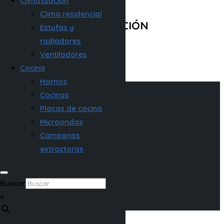
Climatización
(ex.)
Clima residencial
DESCRIPCIÓN
Estufas y
radiadores
Escriba
aquí
su
descripción
.
Ventiladores
Cocina
Hornos
Cocinas
Placas de cocina
Características
Microondas
Documentación
Campanas
extractoras
Relacionados
Registra tu producto
Buscar
×