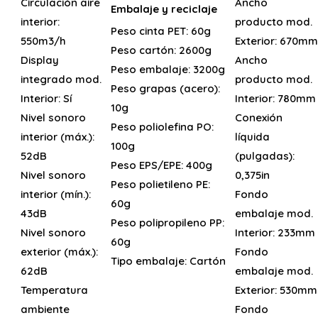
Circulación aire
Ancho
Embalaje y reciclaje
interior:
producto mod.
Peso cinta PET:
60g
550m3/h
Exterior:
670mm
Peso cartón:
2600g
Display
Ancho
Peso embalaje:
3200g
integrado mod.
producto mod.
Peso grapas (acero):
Interior:
Sí
Interior:
780mm
10g
Nivel sonoro
Conexión
Peso poliolefina PO:
interior (máx.):
líquida
100g
52dB
(pulgadas):
Peso EPS/EPE:
400g
Nivel sonoro
0,375in
Peso polietileno PE:
interior (mín.):
Fondo
60g
43dB
embalaje mod.
Peso polipropileno PP:
Nivel sonoro
Interior:
233mm
60g
exterior (máx.):
Fondo
Tipo embalaje:
Cartón
62dB
embalaje mod.
Temperatura
Exterior:
530mm
ambiente
Fondo