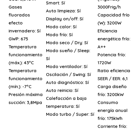
Smart:
Sí
Gases
3000Frig/h
Auto limpieza:
Sí
fluorados
Capacidad frío
Display on/off:
Sí
efecto
(W):
3200W
Modo calor:
Sí
invernadero:
Sí
Eficiencia
Modo frío:
Sí
GWP:
675
energética frío:
Modo seco / Dry:
Sí
Temperatura
A++
Modo sueño / Sleep:
funcionamiento
Potencia frío:
Sí
(máx.):
43ºC
1720W
Modo ventilador:
Sí
Temperatura
Ratio eficiencia
Oscilación / Swing:
Sí
funcionamiento
SEER / EER:
6,1
Auto diagnóstico:
Sí
(mín.):
-7ºC
Carga diseño
Auto reinicio:
Sí
Presión máxima
frío:
3200kW
Calefacción a baja
succión:
3,8Mpa
Consumo
temperatura:
Sí
energía anual
Modo turbo / Super:
Sí
frío:
175kWh
Corriente frío: