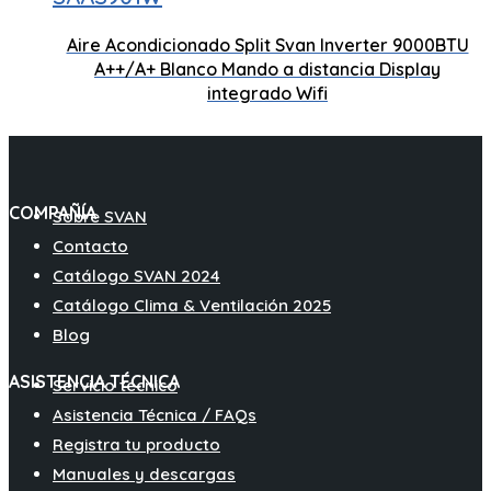
Motor Inverter
Aire Acondicionado Split Svan Inverter 9000BTU
275 x 6
A++/A+ Blanco Mando a distancia Display
Mando a distancia
integrado Wifi
COMPAÑÍA
Sobre SVAN
Contacto
Catálogo SVAN 2024
Catálogo Clima & Ventilación 2025
Blog
ASISTENCIA TÉCNICA
Servicio técnico
Asistencia Técnica / FAQs
Registra tu producto
Manuales y descargas