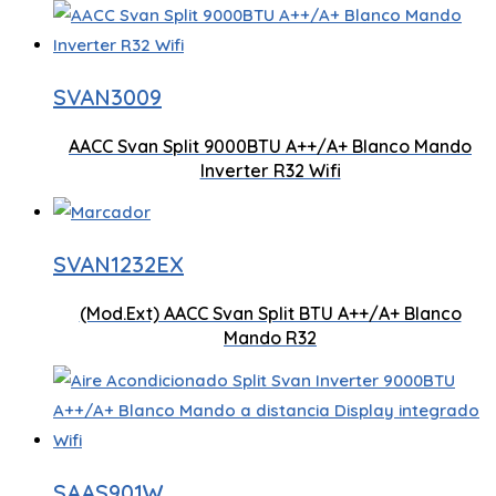
Capacidad aire 9000 BTU
Mando a
SVAN3009
AACC Svan Split 9000BTU A++/A+ Blanco Mando
Motor Inverter
Conecti
Inverter R32 Wifi
SVAN1232EX
(Mod.Ext) AACC Svan Split BTU A++/A+ Blanco
Mando R32
Capacidad aire 9000 BTU
SAAS901W
Conecti