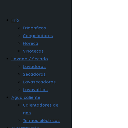
Frío
Frigoríficos
Congeladores
Horeca
Vinotecas
Lavado / Secado
Lavadoras
Secadoras
Lavasecadoras
Lavavajillas
Agua caliente
Calentadores de
gas
Termos eléctricos