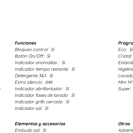
Funciones
Progr
Bloqueo control:
Sí
Eco:
Sí
Botón On/Off:
Sí
Cristal:
Indicador anomalías :
Sí
Estánd
Indicador tiempo restante:
Sí
Higiéni
Detergente 3&1:
Sí
Lavado
Extra silencio:
646
Mini 14'
n
Indicador abrillantador:
Sí
Super:
Indicador fases de lavado:
Sí
Indicador grifo cerrado:
Sí
Indicador sal:
Sí
Elementos y accesorios
Otros
Embudo sal:
Sí
Adverte