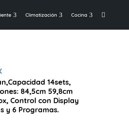
3
3
3

iente
Climatización
Cocina
X
an,Capacidad 14sets,
iones: 84,5cm 59,8cm
ox, Control con Display
as y 6 Programas.