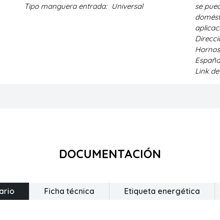
Tipo manguera entrada:
Universal
se pued
domésti
aplicac
Direcc
Hornos 
España
Link d
DOCUMENTACIÓN
ario
Ficha técnica
Etiqueta energética