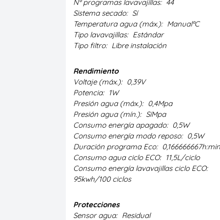
Nº programas lavavajillas:
44
Sistema secado:
Sí
Temperatura agua (máx.):
ManualºC
Tipo lavavajillas:
Estándar
Tipo filtro:
Libre instalación
Rendimiento
Voltaje (máx.):
0,39V
Potencia:
1W
Presión agua (máx.):
0,4Mpa
Presión agua (mín.):
SíMpa
Consumo energía apagado:
0,5W
Consumo energía modo reposo:
0,5W
Duración programa Eco:
0,166666667h:mi
Consumo agua ciclo ECO:
11,5L/ciclo
Consumo energía lavavajillas ciclo ECO:
95kwh/100 ciclos
Protecciones
Sensor agua:
Residual