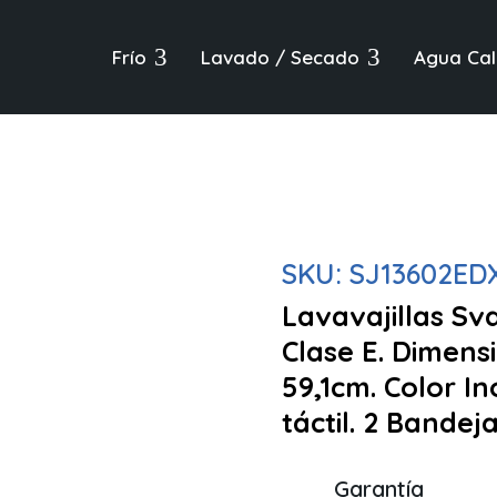
3
3
Frío
Lavado / Secado
Agua Cal
SKU:
SJ13602ED
Lavavajillas Sv
Clase E. Dimens
59,1cm. Color In
táctil. 2 Bandej
Garantía