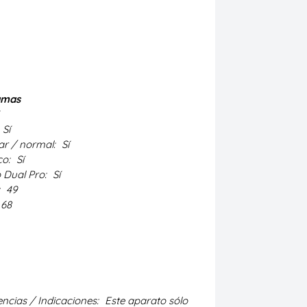
amas
Sí
ar / normal:
Sí
co:
Sí
 Dual Pro:
Sí
:
49
68
ncias / Indicaciones:
Este aparato sólo