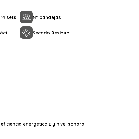
14 sets
Nº bandejas
áctil
Secado Residual
eficiencia energética E y nivel sonoro