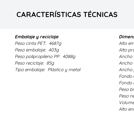
CARACTERÍSTICAS TÉCNICAS
Embalaje y reciclaje
Dimens
Peso cinta PET:
4687g
Alto e
Peso embalaje:
403g
Alto p
Peso polipropileno PP:
4088g
Ancho 
Peso reciclaje:
85g
Ancho 
Tipo embalaje:
Plástico y metal
Ancho 
Fondo 
Fondo 
Peso b
Peso n
Volum
Alto en