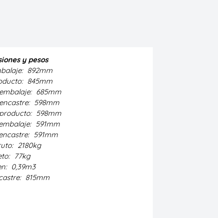
iones y pesos
mbalaje:
892mm
roducto:
845mm
embalaje:
685mm
encastre:
598mm
producto:
598mm
embalaje:
591mm
encastre:
591mm
ruto:
2180kg
eto:
77kg
en:
0,39m3
castre:
815mm