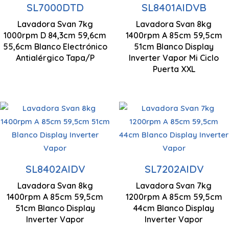
SL7000DTD
SL8401AIDVB
Antialérgico
1000 rpm
Centrifugado
Lavadora Svan 7kg
Lavadora Svan 8kg
1400 rpm
843 x 596 x 556
1000rpm D 84,3cm 59,6cm
1400rpm A 85cm 59,5cm
Control
mm
55,6cm Blanco Electrónico
51cm Blanco Display
Electrónico
Antialérgico Tapa/P
Inverter Vapor Mi Ciclo
Motor Inverter
Puerta XXL
Capacidad carga
850 x 595 x 440
8 kg
mm
Control Display
Centrifugado
Centrifugado
SL8402AIDV
SL7202AIDV
LED
1400 rpm
1200 rpm
Lavadora Svan 8kg
Lavadora Svan 7kg
850 x 595 x 510
1400rpm A 85cm 59,5cm
1200rpm A 85cm 59,5cm
mm
51cm Blanco Display
Motor Inverter
44cm Blanco Display
Motor Inverter
Inverter Vapor
Inverter Vapor