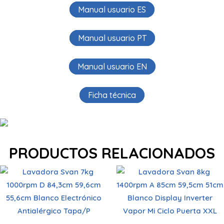
Manual usuario ES
Manual usuario PT
Manual usuario EN
Ficha técnica
PRODUCTOS RELACIONADOS
Capacidad carga
7 kg
Capacidad carga
8 kg
Lavado
Centrifugado