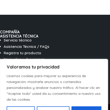
COMPAÑÍA
ASISTENCIA TÉCNICA
Servicio técnico
Asistencia Técnica / FAQs
Registra tu producto
Manuales y descargas
Valoramos tu privacidad
SÍGUENOS EN REDES
Usamos cookies para mejorar su experiencia de
Seguir
navegación, mostrarle anuncios o contenidos
Seguir
personalizados y analizar nuestro tráfico. Al hacer clic en
“Aceptar todo” usted da su consentimiento a nuestro uso
Seguir
Français
de las cookies.
Italiano
Legal
⋅
Privacidad
⋅
Cookies
⋅
Canal ético de denuncias