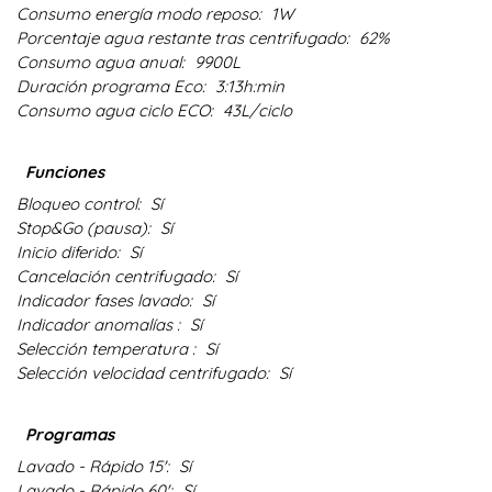
Consumo energía modo reposo:
1W
Porcentaje agua restante tras centrifugado:
62%
Consumo agua anual:
9900L
Duración programa Eco:
3:13h:min
Consumo agua ciclo ECO:
43L/ciclo
Funciones
Bloqueo control:
Sí
Stop&Go (pausa):
Sí
Inicio diferido:
Sí
Cancelación centrifugado:
Sí
Indicador fases lavado:
Sí
Indicador anomalías :
Sí
Selección temperatura :
Sí
Selección velocidad centrifugado:
Sí
Programas
Lavado - Rápido 15':
Sí
Lavado - Rápido 60':
Sí