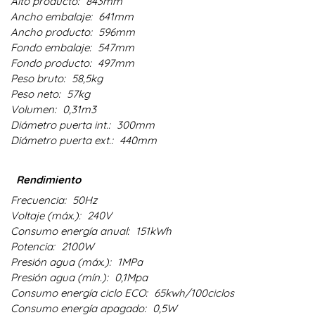
Alto producto:
843mm
Ancho embalaje:
641mm
Ancho producto:
596mm
Fondo embalaje:
547mm
Fondo producto:
497mm
Peso bruto:
58,5kg
Peso neto:
57kg
Volumen:
0,31m3
Diámetro puerta int.:
300mm
Diámetro puerta ext.:
440mm
Rendimiento
Frecuencia:
50Hz
Voltaje (máx.):
240V
Consumo energía anual:
151kWh
Potencia:
2100W
Presión agua (máx.):
1MPa
Presión agua (mín.):
0,1Mpa
Consumo energía ciclo ECO:
65kwh/100ciclos
Consumo energía apagado:
0,5W