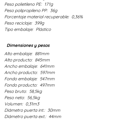
Peso polietileno PE:
171g
Peso polipropileno PP:
36g
Porcentaje material recuperable:
0,36%
Peso reciclaje:
399g
Tipo embalaje:
Plástico
Dimensiones y pesos
Alto embalaje:
881mm
Alto producto:
845mm
Ancho embalaje:
641mm
Ancho producto:
597mm
Fondo embalaje:
547mm
Fondo producto:
497mm
Peso bruto:
58,5kg
Peso neto:
56,5kg
Volumen:
0,31m3
Diámetro puerta int.:
30mm
Diámetro puerta ext.:
44mm