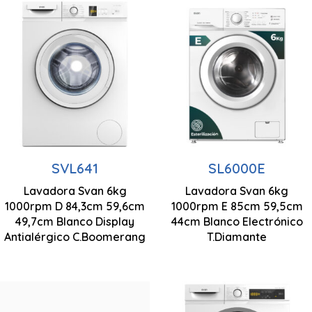
Capacidad carga
6 kg
Limpieza Interior
Centrifugado
SVL641
SL6000E
1000 rpm
Lavadora Svan 6kg
Lavadora Svan 6kg
843 x 596 x 497
1000rpm D 84,3cm 59,6cm
1000rpm E 85cm 59,5cm
Control
mm
49,7cm Blanco Display
44cm Blanco Electrónico
Electrónico
Antialérgico C.Boomerang
T.Diamante