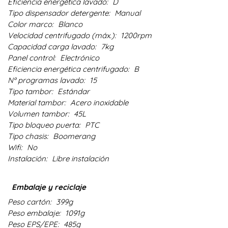
Eficiencia energética lavado:
D
Tipo dispensador detergente:
Manual
Color marco:
Blanco
Velocidad centrifugado (máx.):
1200rpm
Capacidad carga lavado:
7kg
Panel control:
Electrónico
Eficiencia energética centrifugado:
B
Nº programas lavado:
15
Tipo tambor:
Estándar
Material tambor:
Acero inoxidable
Volumen tambor:
45L
Tipo bloqueo puerta:
PTC
Tipo chasis:
Boomerang
Wifi:
No
Instalación:
Libre instalación
Embalaje y reciclaje
Peso cartón:
399g
Peso embalaje:
1091g
Peso EPS/EPE:
485g