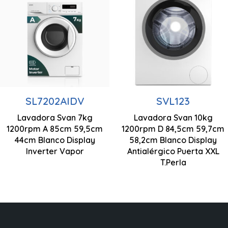
850 x 595 x 440
mm
Centrifugado
1200 rpm
SL7202AIDV
SVL123
Motor Inverter
Lavadora Svan 7kg
Lavadora Svan 10kg
850 x 595 x 440
1200rpm A 85cm 59,5cm
1200rpm D 84,5cm 59,7cm
Control Display
845 x 597 x 582
mm
44cm Blanco Display
58,2cm Blanco Display
LED
mm
Inverter Vapor
Antialérgico Puerta XXL
T.Perla