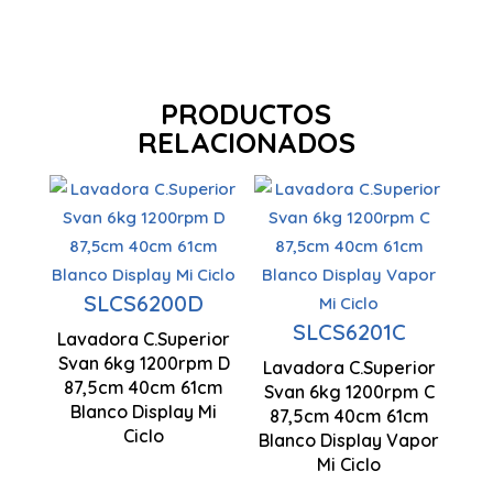
PRODUCTOS
RELACIONADOS
Capacidad
carga 6 kg
Capacidad
carga 6 kg
SLCS6200D
Limpieza
Centrifugado
SLCS6201C
Interior
Lavadora C.Superior
1200 rpm
Centrifugado
Svan 6kg 1200rpm D
Lavadora C.Superior
1200 rpm
875 x 400 x
87,5cm 40cm 61cm
Control
Svan 6kg 1200rpm C
610 mm
Blanco Display Mi
87,5cm 40cm 61cm
Display LED
Control
Ciclo
Blanco Display Vapor
Display LED
Mi Ciclo