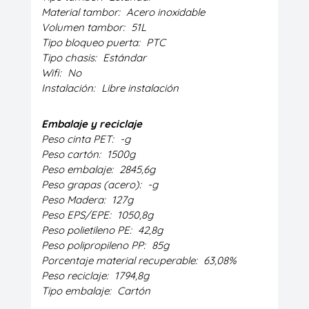
Material tambor:
Acero inoxidable
Volumen tambor:
51L
Tipo bloqueo puerta:
PTC
Tipo chasis:
Estándar
Wifi:
No
Instalación:
Libre instalación
Embalaje y reciclaje
Peso cinta PET:
-g
Peso cartón:
1500g
Peso embalaje:
2845,6g
Peso grapas (acero):
-g
Peso Madera:
127g
Peso EPS/EPE:
1050,8g
Peso polietileno PE:
42,8g
Peso polipropileno PP:
85g
Porcentaje material recuperable:
63,08%
Peso reciclaje:
1794,8g
Tipo embalaje:
Cartón