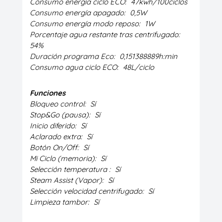
Consumo energía ciclo ECO:
47kwh/100ciclos
Consumo energía apagado:
0,5W
Consumo energía modo reposo:
1W
Porcentaje agua restante tras centrifugado:
54%
Duración programa Eco:
0,151388889h:min
Consumo agua ciclo ECO:
48L/ciclo
Funciones
Bloqueo control:
Sí
Stop&Go (pausa):
Sí
Inicio diferido:
Sí
Aclarado extra:
Sí
Botón On/Off:
Sí
Mi Ciclo (memoria):
Sí
Selección temperatura :
Sí
Steam Assist (Vapor):
Sí
Selección velocidad centrifugado:
Sí
Limpieza tambor:
Sí