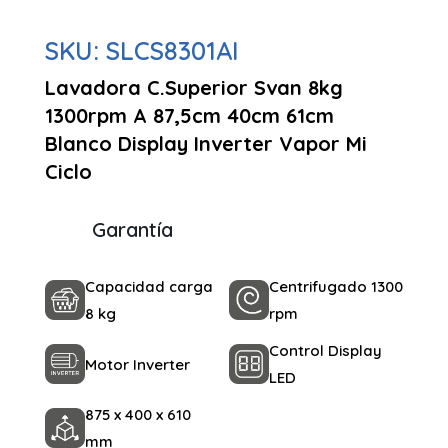
SKU:
SLCS8301AI
Lavadora C.Superior Svan 8kg
1300rpm A 87,5cm 40cm 61cm
Blanco Display Inverter Vapor Mi
Ciclo
Garantía
Capacidad carga
Centrifugado 1300
8 kg
rpm
Control Display
Motor Inverter
LED
875 x 400 x 610
mm