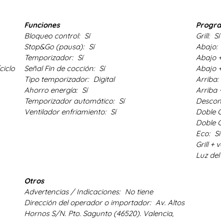
Funciones
Progr
Bloqueo control:
Sí
Grill:
Sí
Stop&Go (pausa):
Sí
Abajo:
Temporizador:
Sí
Abajo +
ciclo
Señal Fin de cocción:
Sí
Abajo +
Tipo temporizador:
Digital
Arriba:
Ahorro energía:
Sí
Arriba 
Temporizador automático:
Sí
Descon
Ventilador enfriamiento:
Sí
Doble G
Doble G
Eco:
Sí
Grill + 
Luz del
Otros
Advertencias / Indicaciones:
No tiene
Dirección del operador o importador:
Av. Altos
Hornos S/N. Pto. Sagunto (46520). Valencia,