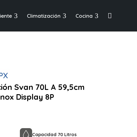
3
3
3

iente
Climatización
Cocina
PX
ción Svan 70L A 59,5cm
nox Display 8P
Capacidad 70 Litros