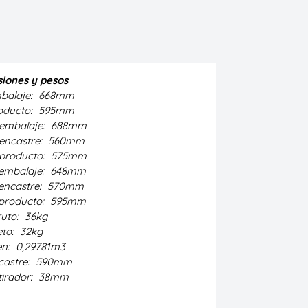
iones y pesos
mbalaje:
668mm
roducto:
595mm
embalaje:
688mm
encastre:
560mm
producto:
575mm
embalaje:
648mm
encastre:
570mm
producto:
595mm
ruto:
36kg
eto:
32kg
en:
0,29781m3
castre:
590mm
tirador:
38mm