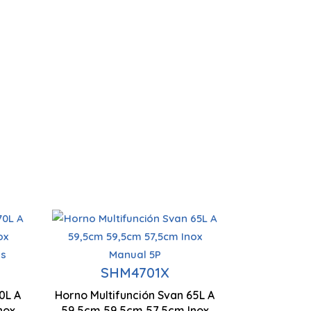
n
Horno Multifunción
Nº Programas 8
Nº Progr
os
Capacidad 65 Litros
SHM4701X
0L A
Horno Multifunción Svan 65L A
595 x 595 x 575 mm
595 x 59
nox
ED
59,5cm 59,5cm 57,5cm Inox
Control Manual