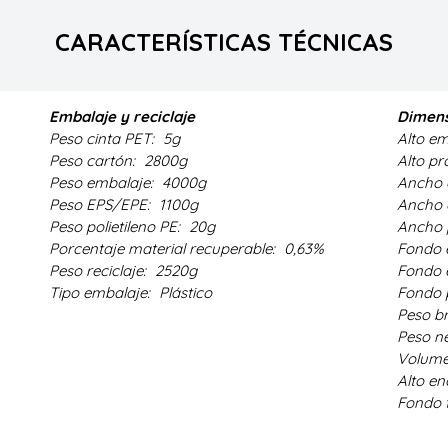
CARACTERÍSTICAS TÉCNICAS
Embalaje y reciclaje
Dimens
Peso cinta PET:
5g
Alto e
Peso cartón:
2800g
Alto p
Peso embalaje:
4000g
Ancho 
Peso EPS/EPE:
1100g
Ancho 
Peso polietileno PE:
20g
Ancho 
Porcentaje material recuperable:
0,63%
Fondo 
Peso reciclaje:
2520g
Fondo 
Tipo embalaje:
Plástico
Fondo 
Peso b
Peso n
Volum
Alto en
Fondo 