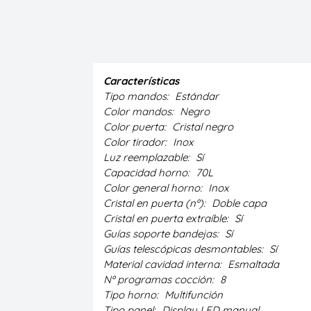
Características
Tipo mandos:
Estándar
Color mandos:
Negro
Color puerta:
Cristal negro
Color tirador:
Inox
Luz reemplazable:
Sí
Capacidad horno:
70L
Color general horno:
Inox
Cristal en puerta (nº):
Doble capa
Cristal en puerta extraíble:
Sí
Guías soporte bandejas:
Sí
Guías telescópicas desmontables:
Sí
Material cavidad interna:
Esmaltada
Nº programas cocción:
8
Tipo horno:
Multifunción
Tipo panel:
Display LED manual