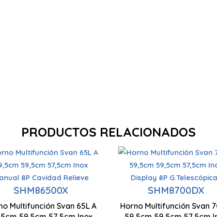
PRODUCTOS RELACIONADOS
Capacidad 65 Litros
Horno Multifunció
impieza Al vapor
Limpieza Al vapor
Nº Programas 8
Capacidad 70 Litr
SHM86500X
SHM8700DX
no Multifunción Svan 65L A
Horno Multifunción Svan 7
95 x 595 x 575 mm
595 x 595 x 575 mm
,5cm 59,5cm 57,5cm Inox
Horno Multifunción
59,5cm 59,5cm 57,5cm I
Control Display L