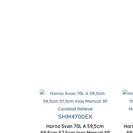
Capacidad 70 Litros
L
Control Manual
SHM4700EX
Horno Svan 70L A 59,5cm
Hor
5
59,5cm 57,5cm Inox Manual 5P
Nº Programas 5
59