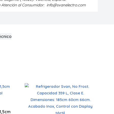
e Atención al Consumidor:
info@svanelectro.com
écnico
Puerta(s) Zero Clearance
Tecnología No Frost
515 x 440 x 4
51,5cm
Bajo Nivel sonoro