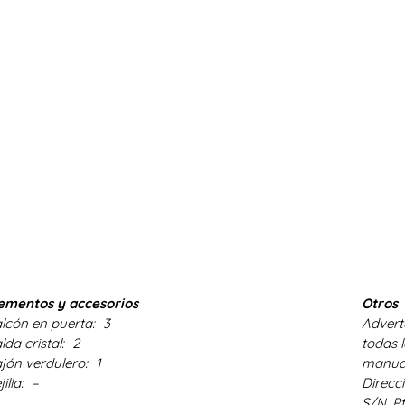
ementos y accesorios
Otros
lcón en puerta:
3
Advert
lda cristal:
2
todas l
jón verdulero:
1
manua
jilla:
–
Direcc
S/N. P