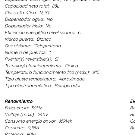
Capacidad neta total:
88L
Clase climática:
N, ST
Dispensador agua:
No
Dispensador hielo:
No
Eficiencia energética nivel sonoro:
C
Marco puerta:
Blanco
Gas aislante:
Ciclopentano
Número de puertas:
1
Puerta(s) reversible(s):
Sí
Tecnología funcionamiento:
Cíclica
Temperatura funcionamiento frío (máx.):
8ºC
Tipo ajuste temperatura:
Aproximado
Tipo electrodoméstico:
Refrigerador
Rendimiento
El
Frecuencia:
50Hz
Ba
Voltaje (máx.):
240V
Ba
Consumo energía anual:
85kWh
Ca
Corriente:
0,55A
Re
Potencia:
90W