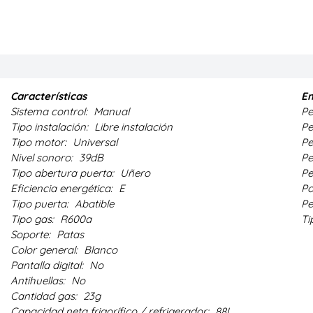
Características
Em
Sistema control:
Manual
Pe
Tipo instalación:
Libre instalación
Pe
Tipo motor:
Universal
Pe
Nivel sonoro:
39dB
Pe
Tipo abertura puerta:
Uñero
Pe
Eficiencia energética:
E
Po
Tipo puerta:
Abatible
Pe
Tipo gas:
R600a
Ti
Soporte:
Patas
Color general:
Blanco
Pantalla digital:
No
Antihuellas:
No
Cantidad gas:
23g
Capacidad neta frigorífico / refrigerador:
88L