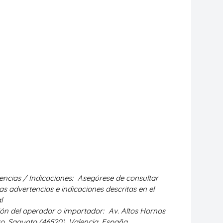
encias / Indicaciones:
Asegúrese de consultar
as advertencias e indicaciones descritas en el
l
ión del operador o importador:
Av. Altos Hornos
to. Sagunto (46520). Valencia, España.