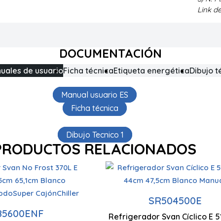
Link d
DOCUMENTACIÓN
uales de usuario
Ficha técnica
Etiqueta energética
Dibujo t
Manual usuario ES
Ficha técnica
Dibujo Tecnico 1
PRODUCTOS RELACIONADOS
Tecnología Cíclica
ogía No Frost
SR504500E
85600ENF
Control Display LED táctil
Refrigerador Svan Cíclico E 
515 x 440 x 475 mm