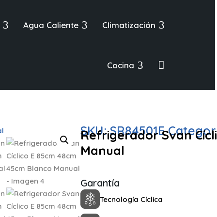
3
3
3
Agua Caliente
Climatización
3

Cocina
SKU:
SR84501E
Categor
Refrigerador Svan Cíc
Manual
Garantía
Tecnología Cíclica