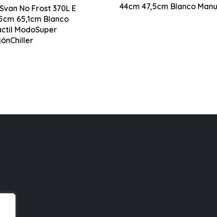
ción Multi Air Flow
44cm 47,5cm Blanco Manu
Svan No Frost 370L E
5cm 65,1cm Blanco
1855 x 595 x 651 mm
áctil ModoSuper
r Metal Cooling
jónChiller