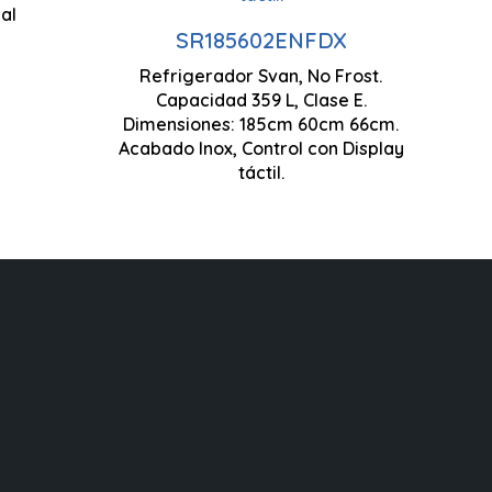
al
Control Display LED táctil
SR185602ENFDX
Refrigerador Svan, No Frost.
Modo Super Congelación
Capacidad 359 L, Clase E.
Dimensiones: 185cm 60cm 66cm.
1
Acabado Inox, Control con Display
Iluminación LED
táctil.