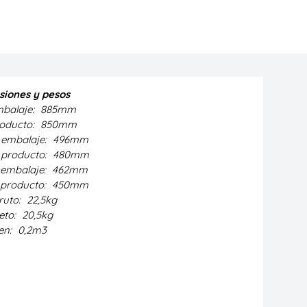
iones y pesos
mbalaje:
885mm
roducto:
850mm
embalaje:
496mm
producto:
480mm
embalaje:
462mm
producto:
450mm
ruto:
22,5kg
eto:
20,5kg
en:
0,2m3