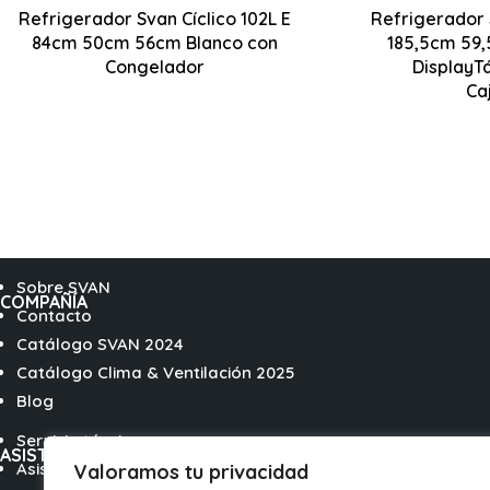
Ventila
Refrigerador Svan Cíclico 102L E
Refrigerador 
840 x 500 x 560 mm
84cm 50cm 56cm Blanco con
Iluminación LED
185,5cm 59,
Congelador
DisplayT
Interio
Ca
Sobre SVAN
COMPAÑÍA
Contacto
Catálogo SVAN 2024
Catálogo Clima & Ventilación 2025
Blog
Servicio técnico
ASISTENCIA TÉCNICA
Asistencia Técnica / FAQs
Valoramos tu privacidad