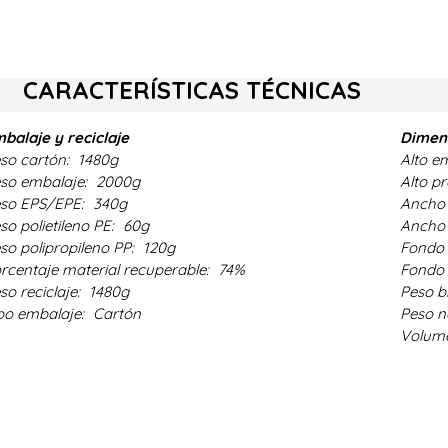
CARACTERÍSTICAS TÉCNICAS
balaje y reciclaje
Dimens
so cartón:
1480g
Alto e
so embalaje:
2000g
Alto p
so EPS/EPE:
340g
Ancho 
so polietileno PE:
60g
Ancho 
so polipropileno PP:
120g
Fondo 
rcentaje material recuperable:
74%
Fondo 
so reciclaje:
1480g
Peso b
po embalaje:
Cartón
Peso n
Volum