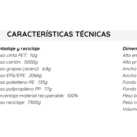
CARACTERÍSTICAS TÉCNICAS
balaje y reciclaje
Dimens
so cinta PET:
10g
Alto e
so cartón:
5000g
Alto p
so grapas (acero):
6,8g
Ancho 
so EPS/EPE:
2066g
Ancho 
so polietileno PE:
135g
Fondo 
so polipropileno PP:
77g
Fondo 
rcentaje material recuperable:
100%
Peso b
so reciclaje:
7300g
Peso n
Volum