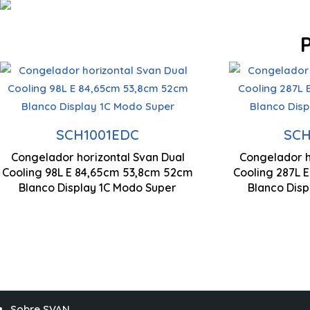
Capacidad 98 Litros
Capaci
Control Display L
Tecnología Cíclica
Tecnolo
SCH1001EDC
SCH
Congelador horizontal Svan Dual
Congelador h
846,5 x 538 x 520
Cooling 98L E 84,65cm 53,8cm 52cm
Sistema Dual Cooling
Cooling 287L 
Sistem
Blanco Display 1C Modo Super
Blanco Disp
Sobre SVAN