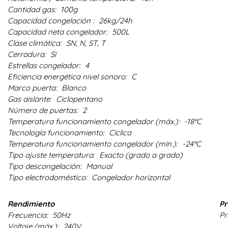
Cantidad gas:
100g
Capacidad congelación :
26kg/24h
Capacidad neta congelador:
500L
Clase climática:
SN, N, ST, T
Cerradura:
Sí
Estrellas congelador:
4
Eficiencia energética nivel sonoro:
C
Marco puerta:
Blanco
Gas aislante:
Ciclopentano
Número de puertas:
2
Temperatura funcionamiento congelador (máx.):
-18ºC
Tecnología funcionamiento:
Cíclica
Temperatura funcionamiento congelador (mín.):
-24ºC
Tipo ajuste temperatura:
Exacto (grado a grado)
Tipo descongelación:
Manual
Tipo electrodoméstico:
Congelador horizontal
Rendimiento
Pr
Frecuencia:
50Hz
Pr
Voltaje (máx.):
240V