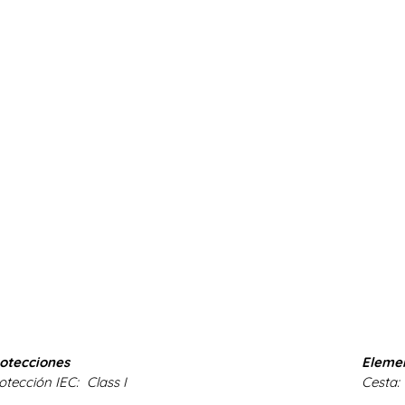
otecciones
Elemen
otección IEC:
Class I
Cesta: