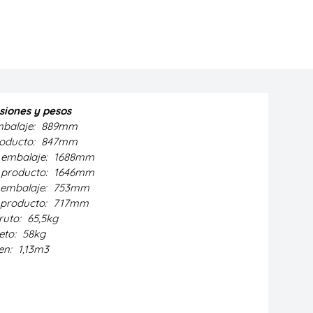
iones y pesos
mbalaje:
889mm
roducto:
847mm
embalaje:
1688mm
producto:
1646mm
embalaje:
753mm
producto:
717mm
ruto:
65,5kg
eto:
58kg
en:
1,13m3