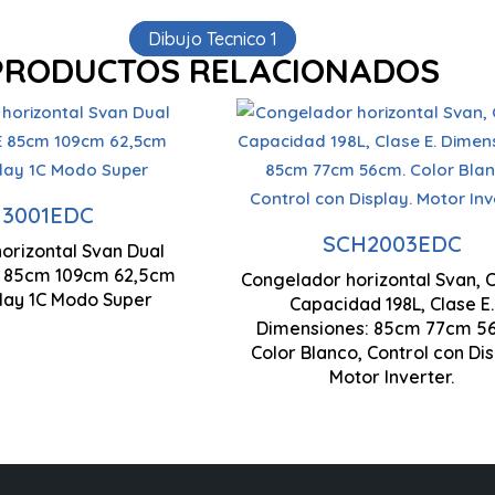
Dibujo Tecnico 1
PRODUCTOS RELACIONADOS
dad 287 Litros
Tecnología Cíclica
ED
Control Display LED
gía Cíclica
3001EDC
Sistema Dual Cooling
SCH2003EDC
orizontal Svan Dual
 mm
850 x 1090 x 625 mm
E 85cm 109cm 62,5cm
a Dual Cooling
Congelador horizontal Svan, Cí
Motor Inverter
lay 1C Modo Super
Capacidad 198L, Clase E.
Dimensiones: 85cm 77cm 5
Color Blanco, Control con Dis
Control Display LED
Motor Inverter.