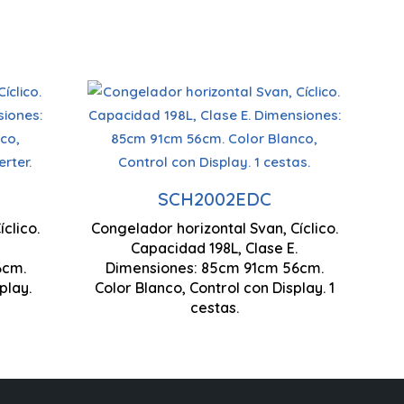
Tecnología Cíclica
Sistema Dual Cooling
SCH2002EDC
clico.
Congelador horizontal Svan, Cíclico.
Control Display LED
Capacidad 198L, Clase E.
6cm.
Dimensiones: 85cm 91cm 56cm.
850 x 770 x 560 mm
850 x
play.
Color Blanco, Control con Display. 1
Modo Super
cestas.