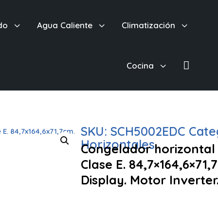
3
3
3
do
Agua Caliente
Climatización

3
Cocina
SKU:
SCH5002EDC
Cate
Horizontales
Congelador horizontal 
Clase E. 84,7×164,6×71,
Display. Motor Inverter