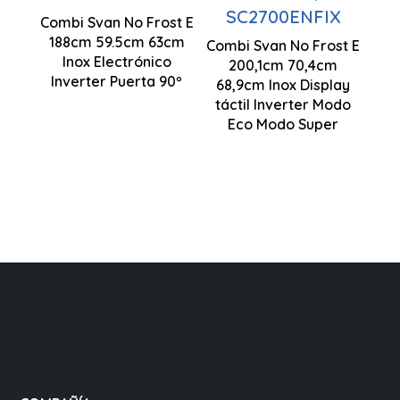
Inverter
SC2700ENFIX
Combi Svan No Frost E
Multi Air
1880 x 595
188cm 59.5cm 63cm
Control
Combi Svan No Frost E
Flow
x 630 mm
Inox Electrónico
200,1cm 70,4cm
Electrónico
Inverter Puerta 90º
68,9cm Inox Display
Motor
táctil Inverter Modo
Inverter
Eco Modo Super