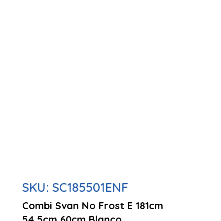
SKU:
SC185501ENF
Combi Svan No Frost E 181cm
54,5cm 60cm Blanco