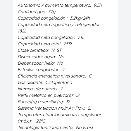
Autonomía / aumento temperatura:
9,5h
Cantidad gas:
37g
Capacidad congelación :
3,2kg/24h
Capacidad neta frigorífico / refrigerador:
182L
Capacidad neta congelador:
71L
Capacidad neta total:
253L
Clase climática:
N, ST
Dispensador agua:
No
Dispensador hielo:
No
Estrellas congelador:
4
Eficiencia energética nivel sonoro:
C
Gas aislante:
Ciclopentano
Número de puertas:
2
Perfil metálico en puerta(s):
Sí
Puerta(s) reversible(s):
Sí
Sistema Ventilación Multi Air Flow:
Sí
Temperatura funcionamiento congelador
(máx.):
-22ºC
Tecnología funcionamiento:
No Frost