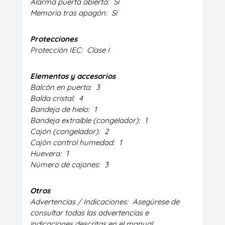
Alarma puerta abierta:
Sí
Memoria tras apagón:
Sí
Protecciones
Protección IEC:
Clase I
Elementos y accesorios
Balcón en puerta:
3
Balda cristal:
4
Bandeja de hielo:
1
Bandeja extraíble (congelador):
1
Cajón (congelador):
2
Cajón control humedad:
1
Huevera:
1
Número de cajones:
3
Otros
Advertencias / Indicaciones:
Asegúrese de
consultar todas las advertencias e
indicaciones descritas en el manual