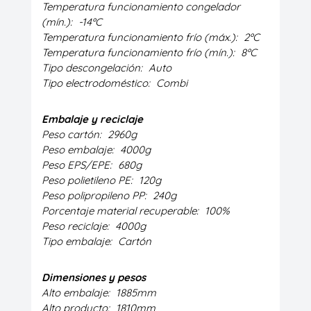
Temperatura funcionamiento congelador
(mín.):
-14ºC
Temperatura funcionamiento frío (máx.):
2ºC
Temperatura funcionamiento frío (mín.):
8ºC
Tipo descongelación:
Auto
Tipo electrodoméstico:
Combi
Embalaje y reciclaje
Peso cartón:
2960g
Peso embalaje:
4000g
Peso EPS/EPE:
680g
Peso polietileno PE:
120g
Peso polipropileno PP:
240g
Porcentaje material recuperable:
100%
Peso reciclaje:
4000g
Tipo embalaje:
Cartón
Dimensiones y pesos
Alto embalaje:
1885mm
Alto producto:
1810mm