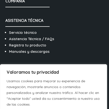
COMPAÑÍA
ASISTENCIA TÉCNICA
Servicio técnico
Asistencia Técnica / FAQs
Registra tu producto
Manuales y descargas
SÍGUENOS EN REDES
Valoramos tu privacidad
Usamos cookies para mejorar su experiencia de
navegación, mostrarle anuncios o contenidos
personalizados y analizar nuestro tráfico. Al hacer clic en
“Aceptar todo” usted da su consentimiento a nuestro uso
Français
de las cookies.