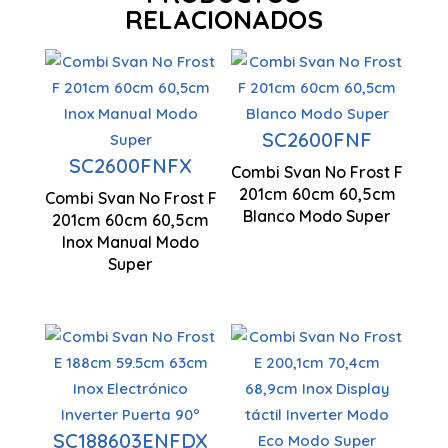
RELACIONADOS
Tecnología
No Frost
SC2600FNF
Tecnología
Ventilación
SC2600FNFX
No Frost
Combi Svan No Frost F
Multi Air
201cm 60cm 60,5cm
Combi Svan No Frost F
Flow
2010 x 600
Blanco Modo Super
201cm 60cm 60,5cm
x 605 mm
Inox Manual Modo
Super
Tecnología
Tecnología
No Frost
No Frost
Cajón Fresh
Motor
SC188603ENFDX
Converted
Ventilación