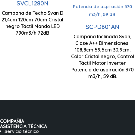
SVCL1280N
Campana de Techo Svan D
Motor Inverter
214 x 1200 x 700
21,4cm 120cm 70cm Cristal
mm
SCPD601AN
negro Táctil Mando LED
Potencia
790m3/h 72dB
Campana Inclinada Svan,
aspiración
Clase A++ Dimensiones:
370m3/h
108,8cm 59,5cm 30,9cm.
Color Cristal negro, Control
1088 x 595 x 309
Táctil Motor Inverter.
mm
Potencia de aspiración 370
m3/h, 59 dB.
COMPAÑÍA
ASISTENCIA TÉCNICA
Servicio técnico