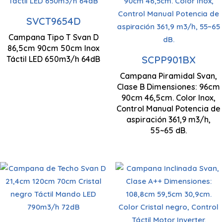
aspiración
650m3/h
Control Táctil
Control Manual
SVCT9654D
Campana Tipo T Svan D
Función
86,5cm 90cm 50cm Inox
Nº Velocidades 3
Nº Velocidades 3
Temporizador
SCPP901BX
Táctil LED 650m3/h 64dB
Campana Piramidal Svan,
Filtros Aluminio
Clase B Dimensiones: 96cm
90cm 46,5cm. Color Inox,
960 x 900 x 465
Control Manual Potencia de
mm
aspiración 361,9 m3/h,
55~65 dB.
Control Táctil
Nº Velocidades 3