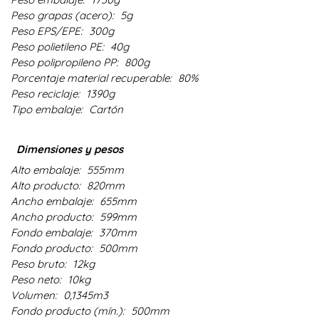
Peso grapas (acero):
5g
Peso EPS/EPE:
300g
Peso polietileno PE:
40g
Peso polipropileno PP:
800g
Porcentaje material recuperable:
80%
Peso reciclaje:
1390g
Tipo embalaje:
Cartón
Dimensiones y pesos
Alto embalaje:
555mm
Alto producto:
820mm
Ancho embalaje:
655mm
Ancho producto:
599mm
Fondo embalaje:
370mm
Fondo producto:
500mm
Peso bruto:
12kg
Peso neto:
10kg
Volumen:
0,1345m3
Fondo producto (mín.):
500mm