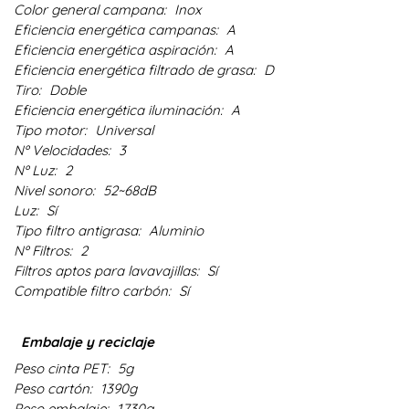
Color general campana:
Inox
Eficiencia energética campanas:
A
Eficiencia energética aspiración:
A
Eficiencia energética filtrado de grasa:
D
Tiro:
Doble
Eficiencia energética iluminación:
A
Tipo motor:
Universal
Nº Velocidades:
3
Nº Luz:
2
Nivel sonoro:
52~68dB
Luz:
Sí
Tipo filtro antigrasa:
Aluminio
Nº Filtros:
2
Filtros aptos para lavavajillas:
Sí
Compatible filtro carbón:
Sí
Embalaje y reciclaje
Peso cinta PET:
5g
Peso cartón:
1390g
Peso embalaje:
1730g